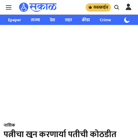
सबस्क्राईब
Epaper
ताज्या
देश
शहर
क्रीडा
Crime
साप्ताहिक
नाशिक
पत्नीचा खुन करणार्या पतीची कोठडीत