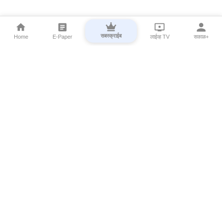
सबस्क्राईब
Home
E-Paper
लाईव्ह TV
सकाळ+
⌄
Marathi News
⌄
About Esakal
⌄
Digital Products
⌄
Sakal Programs