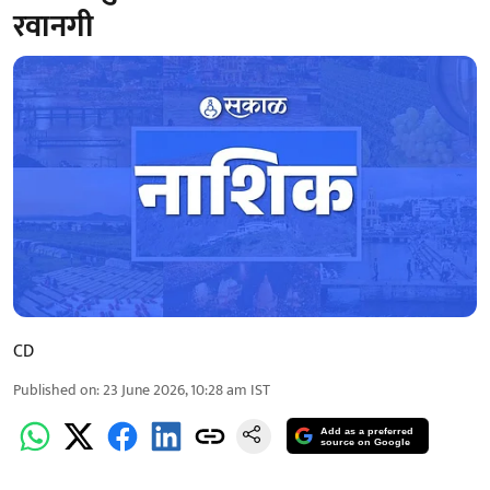
रवानगी
CD
Published on
:
23 June 2026, 10:28 am
IST
Add as a preferred
source on Google