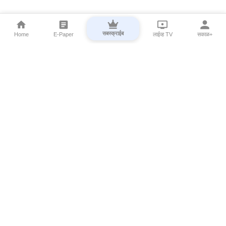
सबस्क्राईब
Home
E-Paper
लाईव्ह TV
सकाळ+
⌄
Marathi News
⌄
About Esakal
⌄
Digital Products
⌄
Sakal Programs