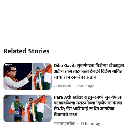
Related Stories
Dilip Gavit: सुवर्णपदक विजेत्या खेळाडूला
अडीच तास ताटकळत ठेवलं! दिलीप गावित
यांचा राज ठाकरेंवर संताप
संतोष कानडे
1 hour ago
Para Athletics: राष्ट्रकुलमध्ये सुवर्णपदक
पटकावलेल्या मराठमोळ्या दिलीप गावितचा
निर्धार; पॅरा आशियाई स्पर्धेत जागतिक
विक्रमाचे लक्ष्य
सकाळ वृत्तसेवा
13 hours ago