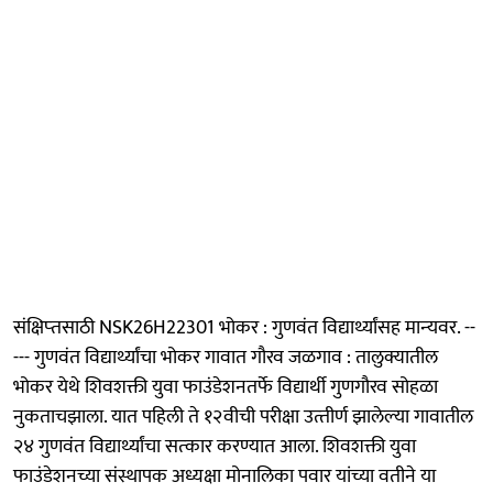
संक्षिप्‍तसाठी NSK26H22301 भोकर : गुणवंत विद्यार्थ्यांसह मान्‍यवर. --
--- गुणवंत विद्यार्थ्यांचा भोकर गावात गौरव जळगाव : तालुक्यातील
भोकर येथे शिवशक्ती युवा फाउंडेशनतर्फे विद्यार्थी गुणगौरव सोहळा
नुकताचझाला. यात पहिली ते १२वीची परीक्षा उत्‍तीर्ण झालेल्‍या गावातील
२४ गुणवंत विद्यार्थ्यांचा सत्‍कार करण्यात आला. शिवशक्ती युवा
फाउंडेशनच्या संस्थापक अध्यक्षा मोनालिका पवार यांच्या वतीने या