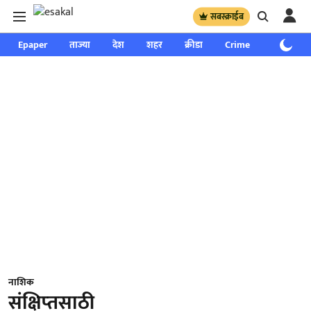
सबस्क्राईब
Epaper
ताज्या
देश
शहर
क्रीडा
Crime
साप्ताहिक
नाशिक
संक्षिप्‍तसाठी