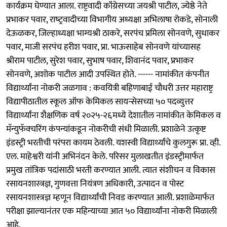
कार्यक्रम घेण्यात आला. राष्ट्रवादी कॉंग्रेसच्‍या जयश्री पाटील, ज्येष्ठे नेते
प्रभाकर पवार, राष्‍ट्रवादीच्‍या विभागीय अध्यक्षा अभिलाषा रोकडे, सोनाली
देऊळकर, जिल्हाध्यक्षा भाग्यश्री ठाकरे, सरपंच प्रमिला सोनवणे, सुधाकर
पवार, माजी सरपंच हरीश पवार, प्रा. भाऊसाहेब सोनवणे यांच्‍यासह
श्रीराम पाटील, सुरेश पवार, सुभाष पवार, शिवानंद पवार, प्रभाकर
सोनवणे, अशोक पाटील आदी उपस्थित होते. ------ नामांकीत कंपनीत
विद्यार्थ्यांना नोकरी जळगाव : कवयित्री बहिणाबाई चौधरी उत्तर महाराष्ट्र
विद्यापीठातील स्कूल ऑफ केमिकल सायन्सेसच्या ५० पदव्युत्तर
विद्यार्थ्यांना शैक्षणिक वर्ष २०२५-२६मध्ये देशातील नामांकीत केमिकल व
मॅन्युफॅक्चरिंग कंपन्यांकडून नोकरीची संधी मिळाली. प्रशाळेने उत्कृष्ट
इंडस्ट्री भरतीची परंपरा कायम ठेवली. यशस्वी विद्यार्थ्यांचे कुलगुरू प्रा. व्ही.
एल. माहेश्वरी यांनी अभिनंदन केले. परिसर मुलाखतीत इंडस्ट्रीमार्फत
प्रमुख तांत्रिक पदांसाठी भरती करण्यात आली. त्यात संशीचन व विकास
रसायनशास्‍त्रज्ञ, गुणवत्ता नियंत्रण अधिकारी, उत्पादन व पोस्ट
रसायनशास्त्रज्ञ म्हणून विद्यार्थ्यांची निवड करण्यात आली. प्रशाळेमार्फत
परीक्षा झाल्यानंतर एक महिन्याच्या आत ५० विद्यार्थ्यांना नोकरी मिळाली
आहे.