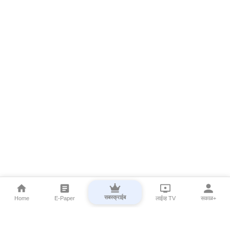
सबस्क्राईब
Home
E-Paper
लाईव्ह TV
सकाळ+