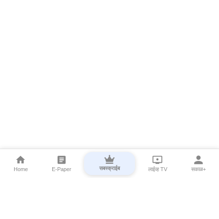
सबस्क्राईब
Home
E-Paper
लाईव्ह TV
सकाळ+