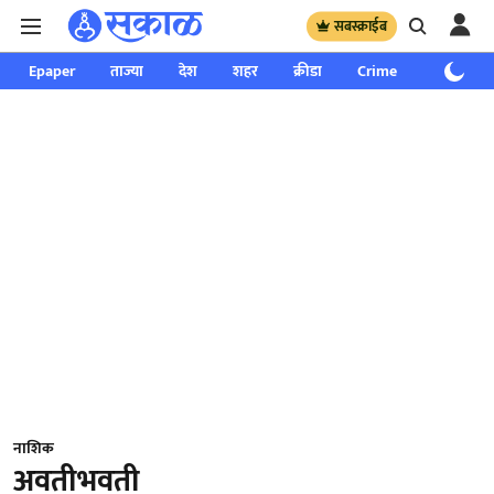
सबस्क्राईब
Epaper
ताज्या
देश
शहर
क्रीडा
Crime
साप्ताहिक
नाशिक
अवतीभवती