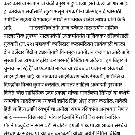
कलाकारांचा सन्मान या वेळी प्रमुख पाहुण्यांच्या हस्ते केला जाणार आहे.
हा कार्यक्रम सर्वांसाठी खुला असून, रंगकर्मींना प्रोत्साहन देण्यासाठी
उपस्थित राहण्याचे आवाहन स्पर्धा समन्वयक राजेश जाधव यांनी केले
आहे. ---------- ‘नाट्यरसिक’तर्फे आज दर्जेदार नाट्यप्रयोग नाशिक :
नाट्यरसिक ग्रुपच्या ‘नाट्यपर्वणी’ उपक्रमांतर्गत नाशिककर रसिकांसाठी
गुरुवारी (ता. २५) महाकवी कालिदास कलामंदिरात सायंकाळी चारला
दोन दर्जेदार हिंदी नाट्यप्रयोगांचे विनामूल्य आयोजन करण्यात आले आहे.
सुरवातीला व्यंगकार हरिशंकर परसाई लिखित गाजलेल्या ‘हम बिहार में
चुनाव लड रहे हैं’ या एकपात्री नाटकाचा १०४४ वा प्रयोग नाशिकमध्ये
सादर होणार आहे. या नाटकाचे सादरीकरण ज्येष्ठ रंगकर्मी, अभिनेते व
दिग्दर्शक विजय कुमार करतील. त्यानंतर साहित्य अकादमी पुरस्कार
विजेते ज्येष्ठ साहित्यिक उदय प्रकाश यांच्या गाजलेल्या ‘तिरिछ’ या कथेचे
रंगमंचीय सादरीकरण रंगकर्मी ज्ञानेंद्र सिंह ‘अंशु’ सादर करतील. यावेळी
हिंदी साहित्य आणि रंगभूमीचा अनोखा संगम रसिकांना अनुभवता येणार
आहे. --------- विश्व मराठी परिवार दिनानिमित्त विविध स्पर्धा नाशिक :
मॉडर्न एज्युकेशन सोसायटी संचलित इंग्रजी माध्यमाच्या शाळेत संस्थेचे
संस्थापक सदस्य प्रा. यशवंत कुलकर्णी यांच्या जयंतीनिमित्त विविध