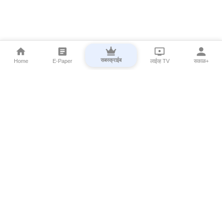
सबस्क्राईब
Home
E-Paper
लाईव्ह TV
सकाळ+
⌄
Marathi News
⌄
About Esakal
⌄
Digital Products