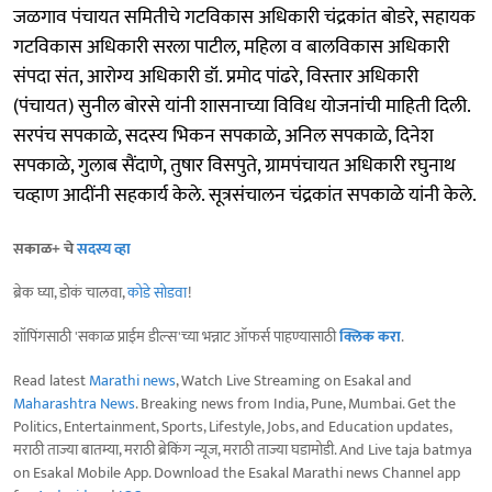
जळगाव पंचायत समितीचे गटविकास अधिकारी चंद्रकांत बोडरे, सहायक
गटविकास अधिकारी सरला पाटील, महिला व बालविकास अधिकारी
संपदा संत, आरोग्य अधिकारी डॉ. प्रमोद पांढरे, विस्तार अधिकारी
(पंचायत) सुनील बोरसे यांनी शासनाच्या विविध योजनांची माहिती दिली.
सरपंच सपकाळे, सदस्य भिकन सपकाळे, अनिल सपकाळे, दिनेश
सपकाळे, गुलाब सैंदाणे, तुषार विसपुते, ग्रामपंचायत अधिकारी रघुनाथ
चव्हाण आदींनी सहकार्य केले. सूत्रसंचालन चंद्रकांत सपकाळे यांनी केले.
सकाळ+ चे
सदस्य व्हा
ब्रेक घ्या, डोकं चालवा,
कोडे सोडवा
!
शॉपिंगसाठी 'सकाळ प्राईम डील्स'च्या भन्नाट ऑफर्स पाहण्यासाठी
क्लिक करा
.
Read latest
Marathi news
, Watch Live Streaming on Esakal and
Maharashtra News
. Breaking news from India, Pune, Mumbai. Get the
Politics, Entertainment, Sports, Lifestyle, Jobs, and Education updates,
मराठी ताज्या बातम्या, मराठी ब्रेकिंग न्यूज, मराठी ताज्या घडामोडी. And Live taja batmya
on Esakal Mobile App. Download the Esakal Marathi news Channel app