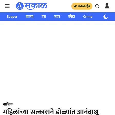
सबस्क्राईब
Epaper
ताज्या
देश
शहर
क्रीडा
Crime
साप्ताहिक
नाशिक
महिलांच्या सत्काराने डोळ्यांत आनंदाश्रू