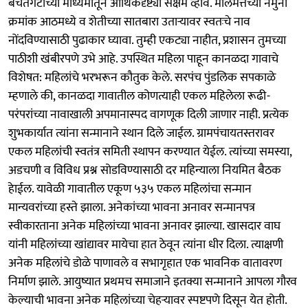
बचतगटांच्या माध्यमातून आर्थिकदृष्ट्या सक्षम व्हावे. मालमत्तेच्या नमुना
क्रमांक आठमध्ये व शेतीच्या सातबारा उताऱ्यावर स्वतःचे नाव
नोंदविण्यासाठी पुढाकार घ्यावा. तुम्ही एकट्या नाहीत, प्रशासन तुमच्या
पाठीशी खंबीरपणे उभे आहे. उपस्थित महिला पाहून कानळदा गावाचे
विशेषत: महिलांचे भरभरून कौतुक केले. सरपंच पुंडलिक सपकाळे
म्हणाले की, कानळदा गावातील कोणत्याही एकल महिलेला रूढी-
परंपरांच्या नावाखाली अपमानास्पद वागणूक दिली जाणार नाही. प्रत्येक
शुभकार्यात त्यांना सन्मानाने स्थान दिले जाईल. ग्रामपंचायतस्तरावर
एकल महिलांची स्वतंत्र समिती स्थापन करण्यात येईल. त्यांच्या समस्या,
अडचणी व विविध प्रश्न सोडविण्यासाठी दर महिन्याला नियमित बैठक
हेाईल. यावेळी गावातील एकूण ५३५ एकल महिलांचा सन्मान
मान्यवरांच्या हस्ते झाला. अनेकांच्या भावना अनावर सन्मानपत्र
स्वीकारताना अनेक महिलांच्या भावना अनावर झाल्या. खासदार वाघ
यांनी महिलांच्या खांद्यावर मायेचा हात ठेवून त्यांना धीर दिला. त्याक्षणी
अनेक महिलांचे डोळे पाणावले व सभागृहात एक भावनिक वातावरण
निर्माण झाले. आयुष्यात प्रथमच समाजाने इतक्या सन्मानाने आपला गौरव
केल्याची भावना अनेक महिलांच्या चेहऱ्यावर स्पष्टपणे दिसून येत होती.