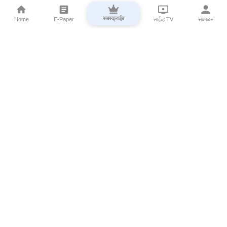
सबस्क्राईब
Home
E-Paper
लाईव्ह TV
सकाळ+
⌄
Marathi News
⌄
About Esakal
⌄
Digital Products
⌄
Sakal Programs
⌄
Print Products