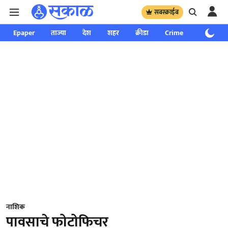
सबस्क्राईब
Epaper
ताज्या
देश
शहर
क्रीडा
Crime
साप्ताहिक
नाशिक
पावसाचे फोटोफिचर