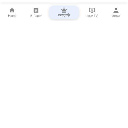
सबस्क्राईब
Home
E-Paper
लाईव्ह TV
सकाळ+
⌄
Marathi News
⌄
About Esakal
⌄
Digital Products
⌄
Sakal Programs
⌄
Print Products