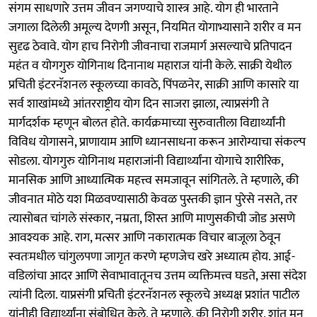
संगम साधणारे उत्तम जीवन जगण्याचे शास्त्र आहे. योग ही भारताने
जगाला दिलेली अमूल्य देणगी असून, नियमित योगाभ्यासाने शरीर व मन
सुदृढ ठेवावे. योग हाच निरोगी जीवनाचा राजमार्ग असल्याचे प्रतिपादन
महंत व योगगुरु योगिनाथ दिनानाथ महाराज यांनी केले. साक्री येथील
प्रचिती इंटरनॅशनल स्कूलच्या कावठे, पिंपळनेर, साक्री आणि कासारे या
सर्व शाखांमध्ये आंतरराष्ट्रीय योग दिन साजरा झाला, त्याप्रसंगी ते
मार्गदर्शक म्हणून बोलत होते. कार्यक्रमाच्या सुरुवातीला विद्यार्थ्यांनी
विविध योगासने, प्राणायाम आणि ध्यानसाधना करून आरोग्याचा संकल्प
सोडला. योगगुरु योगिनाथ महाराजांनी विद्यार्थ्यांना योगाचे शारीरिक,
मानसिक आणि आध्यात्मिक महत्त्व समजावून सांगितले. ते म्हणाले, की
जीवनात मोठे यश मिळवण्यासाठी केवळ पुस्तकी ज्ञान पुरेसे नसते, तर
त्यासोबत चांगले संस्कार, नम्रता, शिस्त आणि माणुसकीची जोड असणे
आवश्यक आहे. राग, मत्सर आणि नकारात्मक विचार बाजूला ठेवून
स्वतःमधील चांगुलपणा जागृत करणे म्हणजेच खरे अध्यात्म होय. आई-
वडिलांचा आदर आणि सेवाभावातूनच उत्तम व्यक्तिमत्त्व घडते, असा संदेश
त्यांनी दिला. याप्रसंगी प्रचिती इंटरनॅशनल स्कूलचे अध्यक्ष प्रशांत पाटील
यांनीही विद्यार्थ्यांना संबोधित केले. ते म्हणाले, की निरोगी शरीर, शांत मन