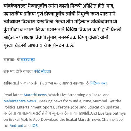
त्र्यंबकेश्‍वरला येण्यापूर्वीच त्यांना बढती मिळणे अपेक्षित होते. मात्र,
प्रशासकीय प्रक्रिया पूर्ण होण्यापूर्वीच त्यांची नियुक्ती करत शासनाने
त्यांच्यावर विश्‍वास दाखविला. गेल्या तीन महिन्यांत त्र्यंबकेश्‍वरमध्ये
कुंभमेळा व नगरपालिका प्रशासनाने विविध विकास कामे हाती घेतली
आहेत. नगराध्यक्ष त्रिवेणी तुंगार, नगरसेवक विष्णू दोबाडे यांनी
मुख्याधिकारी जाधव यांचे अभिनंदन केले.
सकाळ+ चे
सदस्य व्हा
ब्रेक घ्या, डोकं चालवा,
कोडे सोडवा
!
शॉपिंगसाठी 'सकाळ प्राईम डील्स'च्या भन्नाट ऑफर्स पाहण्यासाठी
क्लिक करा
.
Read latest
Marathi news
, Watch Live Streaming on Esakal and
Maharashtra News
. Breaking news from India, Pune, Mumbai. Get the
Politics, Entertainment, Sports, Lifestyle, Jobs, and Education updates,
मराठी ताज्या बातम्या, मराठी ब्रेकिंग न्यूज, मराठी ताज्या घडामोडी. And Live taja batmya
on Esakal Mobile App. Download the Esakal Marathi news Channel app
for
Android
and
IOS
.