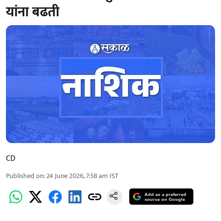
यांना बढती
CD
Published on
:
24 June 2026, 7:58 am
IST
Add as a preferred
source on Google