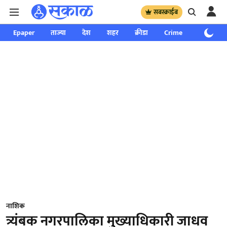
सबस्क्राईब
Epaper
ताज्या
देश
शहर
क्रीडा
Crime
साप्ताहिक
नाशिक
त्र्यंबक नगरपालिका मुख्याधिकारी जाधव