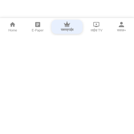
सबस्क्राईब
Home
E-Paper
लाईव्ह TV
सकाळ+
⌄
Marathi News
⌄
About Esakal
⌄
Digital Products