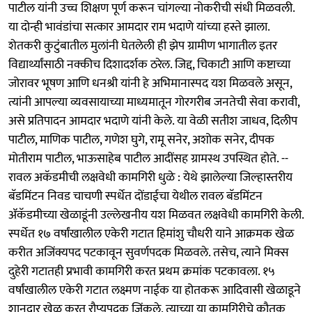
पाटील यांनी उच्च शिक्षण पूर्ण करून चांगल्या नोकरीची संधी मिळवली.
या दोन्ही भावंडांचा सत्कार आमदार राम भदाणे यांच्या हस्ते झाला.
शेतकरी कुटुंबातील मुलांनी घेतलेली ही झेप ग्रामीण भागातील इतर
विद्यार्थ्यांसाठी नक्कीच दिशादर्शक ठरेल. जिद्द, चिकाटी आणि कष्टाच्या
जोरावर भूषण आणि धनश्री यांनी हे अभिमानास्पद यश मिळवले असून,
त्यांनी आपल्या व्यवसायाच्या माध्यमातून गोरगरीब जनतेची सेवा करावी,
असे प्रतिपादन आमदार भदाणे यांनी केले. या वेळी सतीश जाधव, दिलीप
पाटील, माणिक पाटील, गणेश घुगे, रामू सनेर, अशोक सनेर, दीपक
मोतीराम पाटील, भाऊसाहेब पाटील आदींसह ग्रामस्थ उपस्थित होते. --
रावल अकॅडमीची लक्षवेधी कामगिरी धुळे : येथे झालेल्या जिल्हास्तरीय
बॅडमिंटन निवड चाचणी स्पर्धेत दोंडाईचा येथील रावल बॅडमिंटन
ॲकॅडमीच्या खेळाडूंनी उल्लेखनीय यश मिळवत लक्षवेधी कामगिरी केली.
स्पर्धेत १७ वर्षांखालील एकेरी गटात हिमांशु चौधरी याने आक्रमक खेळ
करीत अजिंक्यपद पटकावून सुवर्णपदक मिळवले. तसेच, त्याने मिक्स
दुहेरी गटातही प्रभावी कामगिरी करत प्रथम क्रमांक पटकावला. १५
वर्षांखालील एकेरी गटात लक्ष्मण नाईक या होतकरू आदिवासी खेळाडूने
शानदार खेळ करत रौप्यपदक जिंकले. त्याच्या या कामगिरीचे कौतुक