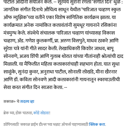
पाटील आदींनी संयोजन केले. -- सूरमय सुरांनी रंगला ‘संगीत दिन’ धुळे :
जागतिक संगीत दिनाचे औचित्य साधून येथील ‘पारिजात चव्हाण स्कुल
ऑफ म्युझिक’च्या वतीने एका विशेष सांगितिक कार्यक्रम झाला. या
कार्यक्रमात अनेक नामांकित कलावंतांनी सुमधूर गायनाने रसिकांना
मंत्रमुग्ध केले. संस्थेचे संचालक पारिजात चव्हाण यांच्यासह विकास
चव्हाण, ॲड. गणेश कुलकर्णी, प्रा. अरुण विसपुते, माधव ठाकरे आणि
सुरेश चत्रे यांनी गीते सादर केली. लेखाधिकारी किशोर जाधव, बापू
सोनवणे, अजय शिंपी आणि गुलाब थोरात यांच्या गीतांनाही श्रोत्यांची दाद
मिळाली. या मैफिलीत महिला कलाकारांचाही सहभाग होता. यात सुधा
साळुंके, सुनंदा कुवर, अनुराधा पाटील, सोनाली लोखंडे, मीना खैरनार
आणि डॉ. कविता सोनवणे आदी कलाकारांनी गायनातून स्वरमाउलीची
सेवा करत संगीत दिन साजरा केला. --
सकाळ+ चे
सदस्य व्हा
ब्रेक घ्या, डोकं चालवा,
कोडे सोडवा
!
शॉपिंगसाठी 'सकाळ प्राईम डील्स'च्या भन्नाट ऑफर्स पाहण्यासाठी
क्लिक करा
.