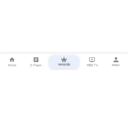
सबस्क्राईब
Home
E-Paper
लाईव्ह TV
सकाळ+
⌄
Marathi News