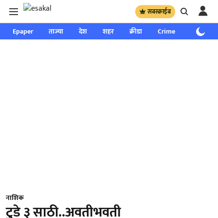
सबस्क्राईब
Epaper
ताज्या
देश
शहर
क्रीडा
Crime
साप्ताहिक
नाशिक
टुडे ३ साठी..अवतीभवती