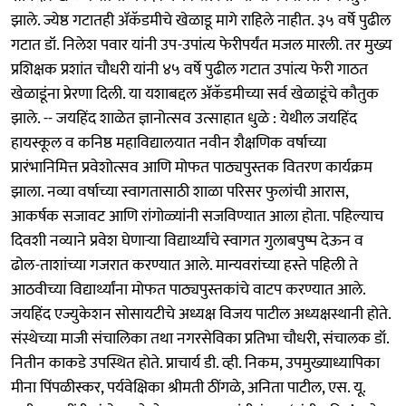
झाले. ज्येष्ठ गटातही ॲकॅडमीचे खेळाडू मागे राहिले नाहीत. ३५ वर्षे पुढील
गटात डॉ. निलेश पवार यांनी उप-उपांत्य फेरीपर्यंत मजल मारली. तर मुख्य
प्रशिक्षक प्रशांत चौधरी यांनी ४५ वर्षे पुढील गटात उपांत्य फेरी गाठत
खेळाडूंना प्रेरणा दिली. या यशाबद्दल ॲकॅडमीच्या सर्व खेळाडूंचे कौतुक
झाले. -- जयहिंद शाळेत ज्ञानोत्सव उत्साहात धुळे : येथील जयहिंद
हायस्कूल व कनिष्ठ महाविद्यालयात नवीन शैक्षणिक वर्षाच्या
प्रारंभानिमित्त प्रवेशोत्सव आणि मोफत पाठ्यपुस्तक वितरण कार्यक्रम
झाला. नव्या वर्षाच्या स्वागतासाठी शाळा परिसर फुलांची आरास,
आकर्षक सजावट आणि रांगोळ्यांनी सजविण्यात आला होता. पहिल्याच
दिवशी नव्याने प्रवेश घेणाऱ्या विद्यार्थ्यांचे स्वागत गुलाबपुष्प देऊन व
ढोल-ताशांच्या गजरात करण्यात आले. मान्यवरांच्या हस्ते पहिली ते
आठवीच्या विद्यार्थ्यांना मोफत पाठ्यपुस्तकांचे वाटप करण्यात आले.
जयहिंद एज्युकेशन सोसायटीचे अध्यक्ष विजय पाटील अध्यक्षस्थानी होते.
संस्थेच्या माजी संचालिका तथा नगरसेविका प्रतिभा चौधरी, संचालक डॉ.
नितीन काकडे उपस्थित होते. प्राचार्य डी. व्ही. निकम, उपमुख्याध्यापिका
मीना पिंपळीस्कर, पर्यवेक्षिका श्रीमती ठींगळे, अनिता पाटील, एस. यू.