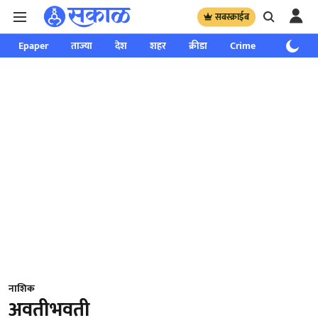
सबस्क्राईब
Epaper
ताज्या
देश
शहर
क्रीडा
Crime
साप्ताहिक
नाशिक
अवतीभवती