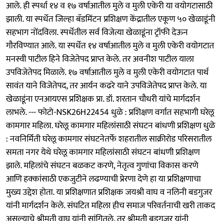
आले. ही स्पर्धा १४ व १७ वर्षाआतील मुले व मुली एकेरी या वयोगटासाठी
झाली. या स्पर्धेत जिल्हा बॅडमिंटन प्रशिक्षण केंद्रातील एकूण ५० खेळाडूंनी
सहभाग नोंदविला. स्पर्धेतील सर्व विजेत्या खेळाडूंना ट्रॉफी देऊन
गौरविण्यात आले. या स्पर्धेत १४ वर्षाआतील मुले व मुली एकेरी वयोगटात
मनस्वी पाटील हिने विजेतेपद प्राप्त केले. तर अवनीश पाटील याला
उपविजेतेपद मिळाले. १७ वर्षाआतील मुले व मुली एकेरी वयोगटात पार्थ
सावंत याने विजेतेपद, तर आर्यन कढरे याने उपविजेतेपद प्राप्त केले. या
खेळाडूंना एनआयएस प्रशिक्षक प्रा. डॉ. शरतान चौधरी यांचे मार्गदर्शन
लाभले. --- फोटो-NSK26H22454 धुळे : प्रशिक्षण वर्गात सहभागी घरेलू
कामगार महिला. घरेलू कामगार महिलांसाठी संघटन बांधणी प्रशिक्षण धुळे
: नवनिर्मिती घरेलू कामगार संघटनेतर्फे शहरातील साक्रीरोड परिसरातील
समता नगर येथे घरेलू कामगार महिलांसाठी संघटन बांधणी प्रशिक्षण
झाले. महिलांचे संघटन बळकट करणे, नेतृत्व गुणांचा विकास करणे
आणि हक्कांसाठी एकजुटीने लढण्याची प्रेरणा देणे हा या प्रशिक्षणाचा
मुख्य उद्देश होता. या प्रशिक्षणात प्रशिक्षक जयश्री वाघ व नलिनी बडगुजर
यांनी मार्गदर्शन केले. संघटित महिला हीच समाज परिवर्तनाची खरी ताकद
असल्याचे श्रीमती वाघ यांनी सांगितले. तर श्रीमती बडगुजर यांनी