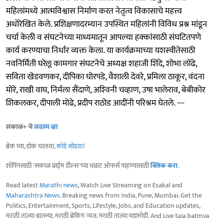
महिलांमध्ये आत्मविश्वास निर्माण करत नेतृत्व विकासाचे महत्त्व
अधोरेखित केले. प्रशिक्षणादरम्यान उपस्थित महिलांनी विविध प्रश्न मांडून
चर्चा केली व संघटनेच्या माध्यमातून आपल्या हक्कांसाठी संघटितपणे
कार्य करण्याचा निर्धार व्यक्त केला. या कार्यक्रमाच्या यशस्वीतेसाठी
नवनिर्मिती घरेलू कामगार संघटनेचे अध्यक्ष शहाजी शिंदे, शोभा लोंढे,
सविता खेडवणकर, दीपिका घोरपडे, वैशाली देवरे, प्रमिला ठाकूर, वंदना
मोरे, राखी वाघ, निर्मला सैंदाणे, अश्‍विनी चव्हाण, उषा भालेराव, बेबीकोर
शिकलकर, दीपाली मोढे, प्रदीप राठोड आदींनी परिश्रम घेतले. ---
सकाळ+ चे
सदस्य व्हा
ब्रेक घ्या, डोकं चालवा,
कोडे सोडवा
!
शॉपिंगसाठी 'सकाळ प्राईम डील्स'च्या भन्नाट ऑफर्स पाहण्यासाठी
क्लिक करा
.
Read latest
Marathi news
, Watch Live Streaming on Esakal and
Maharashtra News
. Breaking news from India, Pune, Mumbai. Get the
Politics, Entertainment, Sports, Lifestyle, Jobs, and Education updates,
मराठी ताज्या बातम्या, मराठी ब्रेकिंग न्यूज, मराठी ताज्या घडामोडी. And Live taja batmya