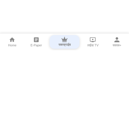
सबस्क्राईब
Home
E-Paper
लाईव्ह TV
सकाळ+
⌄
Marathi News
⌄
About Esakal