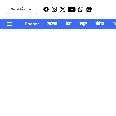
सबस्क्राईब करा
Epaper
ताज्या
देश
शहर
क्रीडा
C