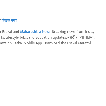
ठी
क्लिक करा
.
n Esakal and
Maharashtra News
. Breaking news from India,
, Lifestyle, Jobs, and Education updates, मराठी ताज्या बातम्या,
aja batmya on Esakal Mobile App. Download the Esakal Marathi