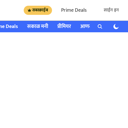
Prime Deals
साईन इन
सबस्क्राईब
me Deals
सकाळ मनी
प्रीमियर
आणखी
राशी भविष्य