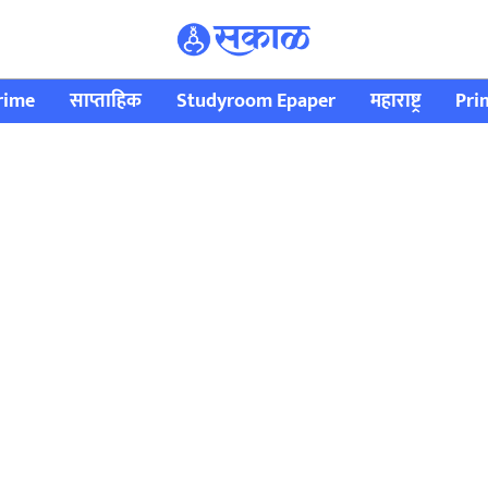
rime
साप्ताहिक
Studyroom Epaper
महाराष्ट्र
Pri