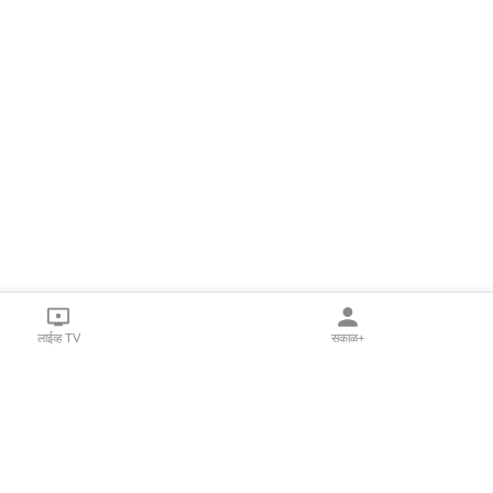
लाईव्ह TV
सकाळ+