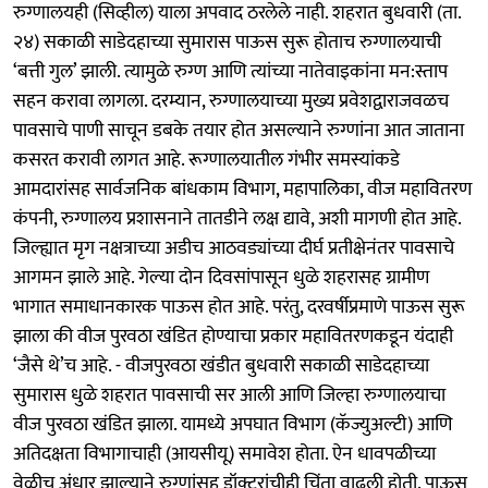
रुग्णालयही (सिव्हील) याला अपवाद ठरलेले नाही. शहरात बुधवारी (ता.
२४) सकाळी साडेदहाच्या सुमारास पाऊस सुरू होताच रुग्णालयाची
‘बत्ती गुल’ झाली. त्यामुळे रुग्ण आणि त्यांच्या नातेवाइकांना मन:स्ताप
सहन करावा लागला. दरम्यान, रुग्णालयाच्या मुख्य प्रवेशद्वाराजवळच
पावसाचे पाणी साचून डबके तयार होत असल्याने रुग्णांना आत जाताना
कसरत करावी लागत आहे. रूग्णालयातील गंभीर समस्यांकडे
आमदारांसह सार्वजनिक बांधकाम विभाग, महापालिका, वीज महावितरण
कंपनी, रुग्णालय प्रशासनाने तातडीने लक्ष द्यावे, अशी मागणी होत आहे.
जिल्ह्यात मृग नक्षत्राच्या अडीच आठवड्यांच्या दीर्घ प्रतीक्षेनंतर पावसाचे
आगमन झाले आहे. गेल्या दोन दिवसांपासून धुळे शहरासह ग्रामीण
भागात समाधानकारक पाऊस होत आहे. परंतु, दरवर्षीप्रमाणे पाऊस सुरू
झाला की वीज पुरवठा खंडित होण्याचा प्रकार महावितरणकडून यंदाही
‘जैसे थे’च आहे. - वीजपुरवठा खंडीत बुधवारी सकाळी साडेदहाच्या
सुमारास धुळे शहरात पावसाची सर आली आणि जिल्हा रुग्णालयाचा
वीज पुरवठा खंडित झाला. यामध्ये अपघात विभाग (कॅज्युअल्टी) आणि
अतिदक्षता विभागाचाही (आयसीयू) समावेश होता. ऐन धावपळीच्या
वेळीच अंधार झाल्याने रुग्णांसह डॉक्टरांचीही चिंता वाढली होती. पाऊस