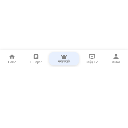
सबस्क्राईब
Home
E-Paper
लाईव्ह TV
सकाळ+
⌄
Marathi News