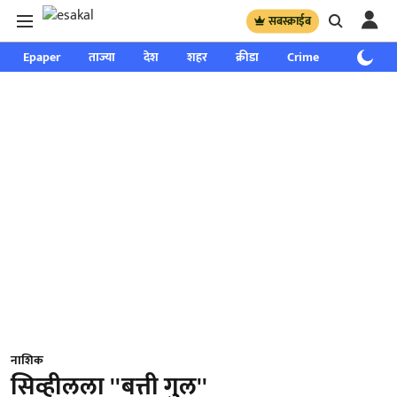
सबस्क्राईब
Epaper
ताज्या
देश
शहर
क्रीडा
Crime
साप्ताहिक
नाशिक
सिव्हीलला ''बत्ती गुल''