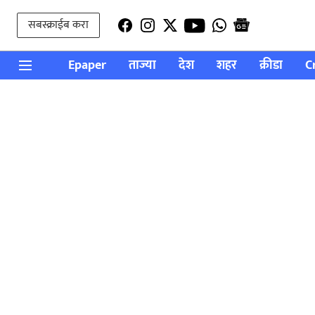
सबस्क्राईब करा
Epaper
ताज्या
देश
शहर
क्रीडा
C