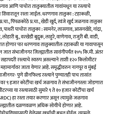
ाव आणि पाचोरा तालुक्यातील गावांमधून या रस्त्याचे
्या शिवारातून रस्ता जाईल. धरणगाव तालुका : टहाकळी,
र.चा., पिंपळकोठे प्र.चा., खेडी खुर्द, रवंजे खुर्द जळगाव तालुका
व, पाथरी पाचोरा तालुका : सामनेर, लासगाव, आसनखेडे, नांद्रा,
ोहारी बु., वरखेडी बुद्रुक, लाहुरे, वाणेगाव, राजुरी बी. वाडी,
ाभरात होणार पार धरणगाव तालुक्यातील टहाकळी या गावापासून
न जात संभाजीनगर जिल्ह्यातील सावंगीपर्यंत १०५ कि.मी. अंतर
. सहापदरी रस्त्याचे स्वरुप असल्याने ताशी १२० किलोमीटर
महामार्गावर जाता येणार आहे. समृद्धीवरुन नागपूर व मुंबई
जीनगर- पुणे ग्रीनफिल्ड रस्त्याने पुण्यातही पाच तासांत
्त्यावर ९ हजार कोटींचा खर्च जळगाव ते संभाजीनगरला जोडणारा
टरच्या या रस्त्यासाठी सुमारे ९ ते १० हजार कोटींचा खर्च
 (MSRDC) हा रस्ता तयार करणार असून त्यामुळे जळगाव
ी जिल्ह्यातील दळणवळण अधिक सोयीचे होणार आहे.
ोहोचविण्यासाठी वेळेसह खर्चाची बचत होईल. त्यामुळे