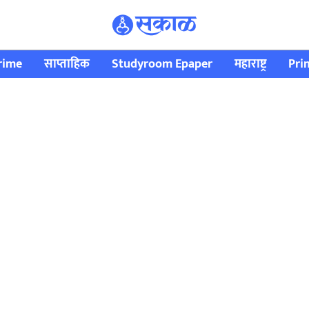
rime
साप्ताहिक
Studyroom Epaper
महाराष्ट्र
Pri