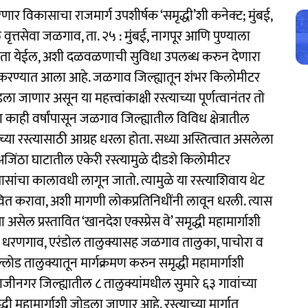
’ ठरणार विकासाचा राजमार्ग उपशीर्षक ‘समृद्धी’शी कनेक्ट; मुंबई,
ृत्तसेवा जळगाव, ता. २५ : मुंबई, नागपूर आणि पुण्याला
चता येईल, अशी दळवळणाची सुविधा उपलब्ध करुन देणारा
तावित करण्यात आला आहे. जळगाव जिल्ह्यातून शंभर किलोमीटर
ा जाणार असून या महत्त्वांकाक्षी रस्त्याच्या पूर्णत्वानंतर तो
ाही वर्षांपासून जळगाव जिल्ह्यातील विविध क्षेत्रातील
ुपाच्या रस्त्यासाठी आग्रह धरला होता. सध्या अस्तित्वात असलेला
ंठा घाटातील एकेरी रस्त्यामुळे दीडशे किलोमीटर
ांचा कालावधी लागून जातो. त्यामुळे या रस्त्याशिवाय थेट
्तावित करावा, अशी मागणी लोकप्रतिनिधींनी लावून धरली. त्यास
ा असेल प्रस्तावित ‘खानदेश एक्स्प्रेस वे’ समृद्धी महामार्गाशी
ील धरणगाव, एरंडोल तालुक्यासह जळगाव तालुका, पाचोरा व
ोड तालुक्यातून मार्गक्रमण करुन समृद्धी महामार्गाशी
गर जिल्ह्यातील ८ तालुक्यांमधील सुमारे ६३ गावांच्या
ी महामार्गाशी जोडला जाणार आहे. रस्त्याच्या मार्गात