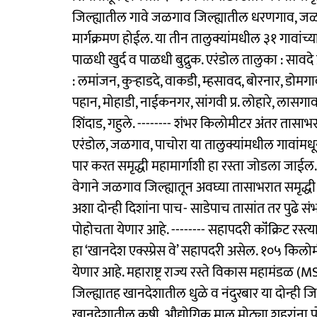
जिल्ह्यातील गावे जळगाव जिल्ह्यातील धरणगाव, जळग
मार्गक्रमण होईल. या तीन तालुक्यांमधील ३१ गावांच
पाळधी खुर्द व पाळधी बुद्रुक. एरंडोल तालुका : सावदे प्
: लमांजन, कुऱ्हाडदे, वाकडी, म्हसावद, बोरनार, डोमगा
पहान, मोहाडी, नाईकनगर, सांगवी प्र. लोहारे, लासगाव, ल
शिंदाड, गहुले. -------- शंभर किलोमीटर अंतर तास
एरंडोल, जळगाव, पाचोरा या तालुक्यांमधील गावांमधू
पार करत समृद्धी महामार्गाशी हा रस्ता जोडला जाईल
वेगाने जळगाव जिल्ह्यातून अवघ्या तासाभरात समृद्धी 
अशा दोन्ही दिशांना पाच- साडेपाच तासांत तर पुढे संभा
पोहोचता येणार आहे. -------- सहापदरी कॉंक्रिट रस
हा ‘खानदेश एक्स्प्रेस वे’ सहापदरी असेल. १०५ किलोमी
येणार आहे. महाराष्ट्र राज्य रस्ते विकास महामंडळ
जिल्ह्यातह खानदेशातील धुळे व नंदुरबार या दोन्ह
खानदेशातील कृषी, औद्योगिक माल मोठ्या शहरांना प