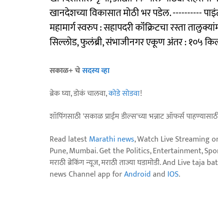
खानदेशच्या विकासात मोठी भर पडेल. ---------- पाइंटर ‘ख
महामार्ग स्वरुप : सहापदरी कॉंक्रिटचा रस्ता तालुक
सिल्लोड, फुलंब्री, संभाजीनगर एकूण अंतर : १०५ किल
सकाळ+ चे
सदस्य व्हा
ब्रेक घ्या, डोकं चालवा,
कोडे सोडवा
!
शॉपिंगसाठी 'सकाळ प्राईम डील्स'च्या भन्नाट ऑफर्स पाहण्यासा
Read latest
Marathi news
, Watch Live Streaming o
Pune, Mumbai. Get the Politics, Entertainment, Sports
मराठी ब्रेकिंग न्यूज, मराठी ताज्या घडामोडी. And Live t
news Channel app for
Android
and
IOS
.