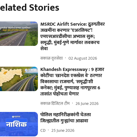
elated Stories
MSRDC Airlift Service: द्रुतगतीवर
जखमींना करणार ‘एअरलिफ्ट’!
एमएसआरडीसीचा अभ्यास सुरू;
समृद्धी, मुंबई-पुणे मार्गावर लवकरच
सेवा
सकाळ वृत्तसेवा
02 August 2026
Khandesh Expressway : 9 हजार
कोटींचा 'खानदेश एक्स्प्रेस वे' ठरणार
विकासाचा राजमार्ग, 'समृद्धी'शी
कनेक्ट; मुंबई, पुण्यासह नागपूरला 6
तासांत पोहोचता येणार
सकाळ डिजिटल टीम
26 June 2026
पोलिस महानिरीक्षकांनी घेतला
जिल्ह्यातील गुन्ह्यांचा आढावा
CD
25 June 2026