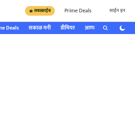
Prime Deals
साईन इन
सबस्क्राईब
me Deals
सकाळ मनी
प्रीमियर
आणखी
राशी भविष्य