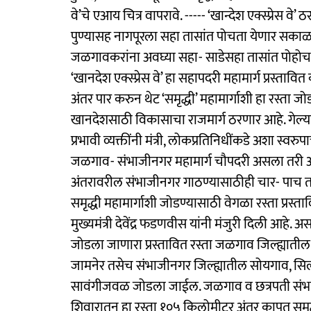
वे’चे एआय चित्र वापरावे. ----- ‘खान्देश एक्स्प्रेस वे
पुण्यासह नागपूरला सहा तासांत पोचता येणार सकाळ व
जळगावकरांना अवघ्या सहा- साडेसहा तासांत पोहो
‘खानदेश एक्स्प्रेस वे’ हा सहापदरी महामार्ग प्रस्
अंतर पार करुन थेट ‘समृद्धी’ महामार्गाशी हा रस्ता जोडल
खानदेशसाठी विकासाचा राजमार्ग ठरणार आहे. गेल्या क
प्रभावी व्यक्तींनी मंत्री, लोकप्रतिनिधींकडे अशा स्वर
जळगाव- संभाजीनगर महामार्ग चौपदरी असला तरी अजि
अंतरावरील संभाजीनगर गाठण्यासाठीही चार- पाच तास
समृद्धी महामार्गाशी जोडण्यासाठी वेगळा रस्ता प्रस
मुख्यमंत्री देवेंद्र फडणवीस यांनी मंजुरी दिली आहे. अस
जोडला जाणारा प्रस्तावित रस्ता जळगाव जिल्ह्यात
जामनेर तसेच संभाजीनगर जिल्ह्यातील सोयगाव, सिल्ल
सावंगीजवळ जोडला जाईल. जळगाव व छत्रपती संभाजीन
शिवारातून हा रस्ता १०५ किलोमीटर अंतर कापत समृद्ध