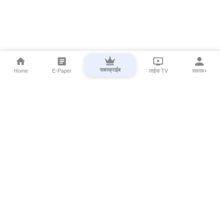
सबस्क्राईब
Home
E-Paper
लाईव्ह TV
सकाळ+
⌄
Marathi News
⌄
About Esakal
⌄
Digital Products