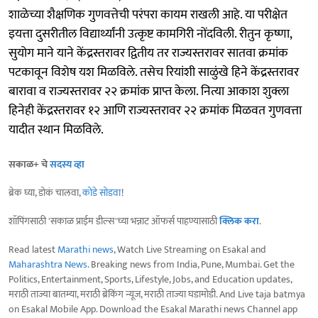
शाळेच्या शैक्षणिक गुणवत्तेची परंपरा कायम राखली आहे. या परीक्षेत
इयत्ता दुसरीतील विद्यार्थ्यांनी उत्कृष्ट कामगिरी नोंदविली. रीतुन कृष्णा,
सुयोग माने याने केंद्रस्तरावर द्वितीय तर राज्यस्तरावर सातवा क्रमांक
पटकावून विशेष यश मिळविले. तसेच रियांशी साळुंखे हिने केंद्रस्तरावर
बारावा व राज्यस्तरावर २२ क्रमांक प्राप्त केला. नित्या आकाश शुक्ला
हिनेही केंद्रस्तरावर १२ आणि राज्यस्तरावर २२ क्रमांक मिळवत गुणवत्ता
यादीत स्थान मिळविले.
सकाळ+ चे
सदस्य व्हा
ब्रेक घ्या, डोकं चालवा,
कोडे सोडवा
!
शॉपिंगसाठी 'सकाळ प्राईम डील्स'च्या भन्नाट ऑफर्स पाहण्यासाठी
क्लिक करा
.
Read latest
Marathi news
, Watch Live Streaming on Esakal and
Maharashtra News
. Breaking news from India, Pune, Mumbai. Get the
Politics, Entertainment, Sports, Lifestyle, Jobs, and Education updates,
मराठी ताज्या बातम्या, मराठी ब्रेकिंग न्यूज, मराठी ताज्या घडामोडी. And Live taja batmya
on Esakal Mobile App. Download the Esakal Marathi news Channel app