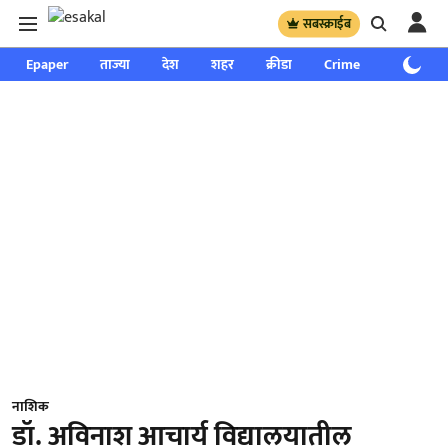
सबस्क्राईब
Epaper
ताज्या
देश
शहर
क्रीडा
Crime
साप्ताहिक
नाशिक
डॉ. अविनाश आचार्य विद्यालयातील