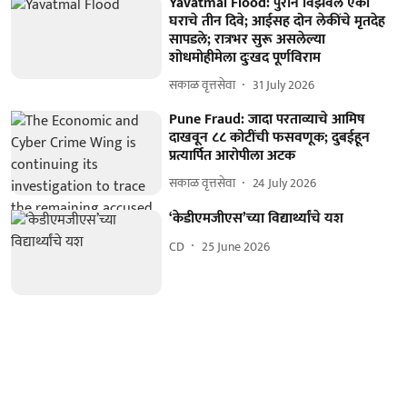
Yavatmal Flood: पुराने विझवले एका
घराचे तीन दिवे; आईसह दोन लेकींचे मृतदेह
सापडले; रात्रभर सुरू असलेल्या
शोधमोहीमेला दुःखद पूर्णविराम
सकाळ वृत्तसेवा
31 July 2026
Pune Fraud: जादा परताव्याचे आमिष
दाखवून ८८ कोटींची फसवणूक; दुबईहून
प्रत्यार्पित आरोपीला अटक
सकाळ वृत्तसेवा
24 July 2026
‘केडीएमजीएस’च्या विद्यार्थ्यांचे यश
CD
25 June 2026