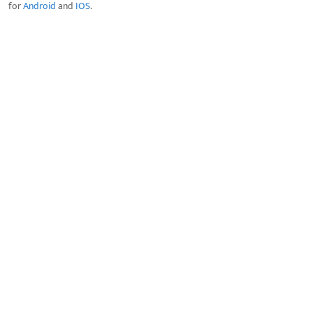
for
Android
and
IOS
.