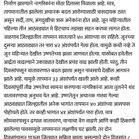
निर्माण झाल्‍याने नागरिकांना मोठा दिलासा मिळाला आहे. मात्र,
तापमानातील झालेला अचानक बदल आरोग्यासाठी त्रासदायक ठरत
असून सर्दी, ताप, अंगदुखीचा त्रास अनेकांना होत आहे. जून महिन्‍यातील
पहिल्‍या तीन आठवड्यात मे हिटचाच तडाखा सहन करावा लागत होता.
जळगाव जिल्‍ह्यातील तापमान सातत्‍याने ४० अंशाच्‍या वर राहिले. जूनच्‍या
दुसऱ्या आठवड्यात तर पारा ४२ अंशांपर्यंत गेला होता. यामुळे कधी नव्‍हे ते
जून महिन्‍यात देखील उष्‍णतेच्‍या झळा जाणवत होत्‍या. यासोबत हवेतील
आर्द्रता वाढल्‍याने उकाड्यात देखील प्रचंड वाढ झाली होती. परंतु, तीन
दिवसांपासून वातावरणात बदल झाला असून पावसाचे देखील आगमन
झाले आहे. यामुळे तापमान ३३ अंशांपर्यंत खाली आले आहे. काही
दिवसांपूर्वी तीव्र उष्णतेचा सामना करणाऱ्या नागरिकांना आता तुलनेने थंड
वातावरणाचा अनुभव येत आहे. उष्णतेतून अचानक गारवा गेल्या
आठवड्यात जिल्‍ह्यातील अनेक भागांत तापमान ४० अंशांच्या आसपास
पोहोचले होते. तर काही भागात ४१ अंशांपर्यंत पारा होता. मात्र
सोमवारपासून ढगाळ वातावरण, वाऱ्याचा वेग वाढणे आणि काही ठिकाणी
झालेल्या पावसामुळे तापमानात लक्षणीय घट झाली. तर दोन
दिवसांपासून पाऊस जिल्‍ह्यात सक्रिय झाला असल्‍याने दोन दिवसांत ८