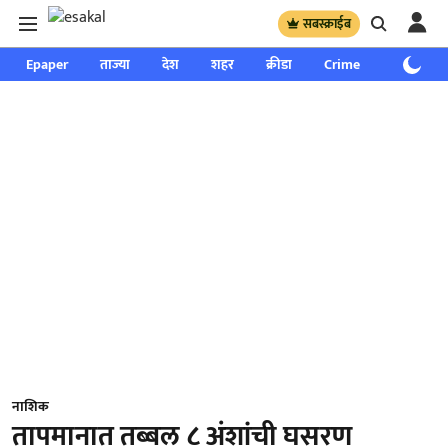
सबस्क्राईब
Epaper
ताज्या
देश
शहर
क्रीडा
Crime
साप्ताहिक
नाशिक
तापमानात तब्बल ८ अंशांची घसरण