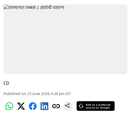
CD
Published on
:
25 June 2026, 4:24 pm
IST
Add as a preferred
source on Google