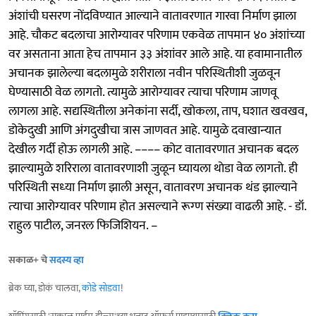
अंशांची घसरण नोंदविण्यात आल्याने वातावरणात गारवा निर्माण झाला
आहे. चौकट बदलाचा आरोग्यावर परिणाम एकवेळ तापमान ४० अंशांच्‍या
वर असताना आता हेच तापमान ३३ अंशांवर आले आहे. या हवामानातील
अचानक झालेल्‍या बदलामुळे शरीराला नवीन परिस्थितीशी जुळवून
घेण्यासाठी वेळ लागतो. त्यामुळे आरोग्‍यावर त्‍याचा परिणाम जाणवू
लागला आहे. सद्यस्थितीला अनेकांना सर्दी, खोकला, ताप, घशात खवखव,
डोकेदुखी आणि अंगदुखीचा त्रास जाणवत आहे. यामुळे दवाखान्‍यात
देखील गर्दी होऊ लागली आहे. –––– कोट वातावरणात अचानक बदल
झाल्‍यामुळे शरिराला वातावरणाशी जुळून घ्यायला थाेडा वेळ लागतो. ही
परिस्थिती सध्‍या निर्माण झाली असून, वातावरण अचानक थंड झाल्‍याने
त्‍याचा आरोग्‍यावर परिणाम होत असल्‍याने रूग्‍ण संख्‍या वाढली आहे. - डॉ.
राहुल पाटील, जनरल फिजिशियन. –
सकाळ+ चे
सदस्य व्हा
ब्रेक घ्या, डोकं चालवा,
कोडे सोडवा
!