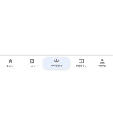
सबस्क्राईब
Home
E-Paper
लाईव्ह TV
सकाळ+