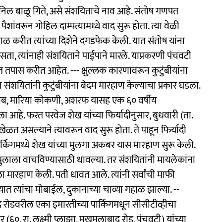
निल बाळू गिते, असे संशयिताचे नाव आहे. संतोष गणपत
 पैशांवरून गोहिल दाम्पत्यामध्ये वाद सुरू होता. त्या वेळी
ीगाळ करीत त्यांच्या दिशेने दगडफेक केली. यात संतोष यांना
ता, त्यांनाही संशयिताने पाईपाने मारले. याप्रकरणी पंचवटी
तपास करीत आहेत. --- क्षुल्लक कारणावरून कुटुंबीयांना
संशयितांनी कुटुंबीयांना बेदम मारहाण केल्याचा प्रकार घडला.
, मारिया कोकणी, अशरफ यासह एक ६० वर्षीय
ा आहे. फरत परवेज शेख यांच्या फिर्यादीनुसार, बुधवारी (ता.
 खेळत असल्याने त्यावरून वाद सुरू होता. ते पाहून फिर्यादी
किंगमध्ये शेख यांच्या मुलगा अकबर यास मारहाण सुरू केली.
 मुलाला वाचविण्यासाठी धावल्या. तर संशयितांनी मायलेकांना
मारहाण केली. पती धावत आले. त्यांनी सर्वांची माफी
ात त्यांचा मोबाईल, दुकानाच्या चाव्या गहाळ झाल्या. --
रोडवरील एका इमारतीच्या पार्किगमधून सीसीटीव्हीचा
र (६०, रा. लक्ष्मी प्लाझा, मखमलाबाद रोड, पंचवटी) यांच्या