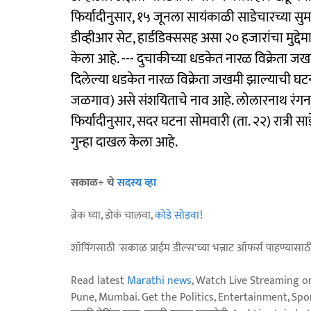
फिर्यादीनुसार, १५ जूनला सायंकाळी साडेचारच्या सुमार
डीव्हीआर सेट, हार्डडिक्ससह असा २० हजारांचा मुद्द
केला आहे. --- दुचाकीच्या धडकेत नारळ विक्रेता जखम
दिलेल्या धडकेत नारळ विक्रेता जखमी झाल्याची घट
जळगाव) असे संशयिताचे नाव आहे. लोलारनाथ रंगनाथ 
फिर्यादीनुसार, सदर घटना सोमवारी (ता. २२) रात्री 
गुन्हा दाखल केला आहे.
सकाळ+ चे
सदस्य व्हा
ब्रेक घ्या, डोकं चालवा,
कोडे सोडवा
!
शॉपिंगसाठी 'सकाळ प्राईम डील्स'च्या भन्नाट ऑफर्स पाहण्यासा
Read latest
Marathi news
, Watch Live Streaming o
Pune, Mumbai. Get the Politics, Entertainment, Sports