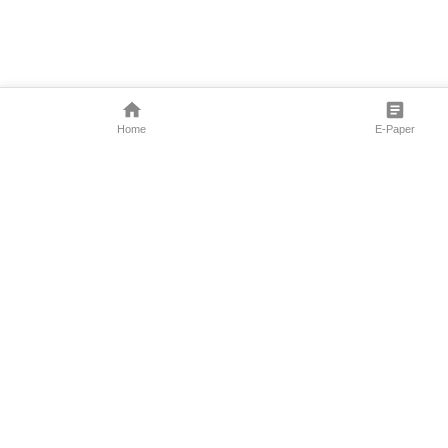
Home
E-Paper
Follow Us
Marathi News