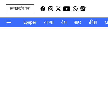
सबस्क्राईब करा
Epaper
ताज्या
देश
शहर
क्रीडा
C