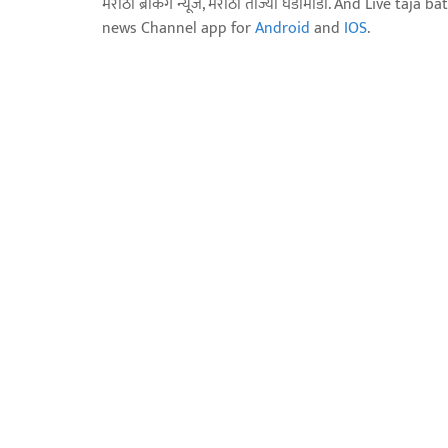
मराठी ब्रेकिंग न्यूज, मराठी ताज्या घडामोडी. And Live t
news Channel app for
Android
and
IOS
.