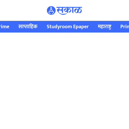
rime
साप्ताहिक
Studyroom Epaper
महाराष्ट्र
Pri