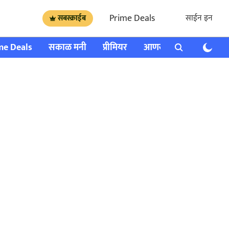
Prime Deals
साईन इन
सबस्क्राईब
me Deals
सकाळ मनी
प्रीमियर
आणखी
राशी भविष्य