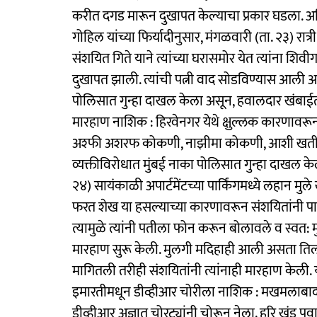
करीत दगड मारून दुखापत केल्याचा प्रकार घडला. अ
गोहिल यांच्या फिर्यादीनुसार, मंगळवारी (ता. २३) रात्री
संशयित गिते याने त्यांच्या घरासमोर येत त्यांना शिव
दुखापत झाली. त्यांची पत्नी वाद सोडविण्यास आली अस
पोलिसात गुन्हा दाखल केला असून, हवालदार खंबाईत 
मारहाण नाशिक : हिरवेनगर येथे क्षुल्लक कारणावरून 
अश्फी अशरफ कोकणी, नाझीमा कोकणी, आशी खतीब
व्यक्तीविरोधात मुंबई नाका पोलिसात गुन्हा दाखल केल
२४) सायंकाळी अपार्टमेंटच्या पार्किंगमध्ये लहान मुले
फरत शेख या हसल्याच्या कारणावरून संशयितांनी पार्
त्यामुळे त्यांनी पतीला फोन करून बोलावले व स्वत:
मारहाण सुरू केली. मुलगी मदिहाही आली असता तिला 
मागितली तरीही संशयितांनी त्यांनाही मारहाण केली. य
इमारतीमधून डीव्हीआर चोरीला नाशिक : मखमलाबाद 
डीव्हीआर अज्ञात चोरट्यांनी चोरून नेला. हरि खंडू पवा