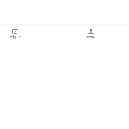
लाईव्ह TV
सकाळ+
l Programs
Print Products