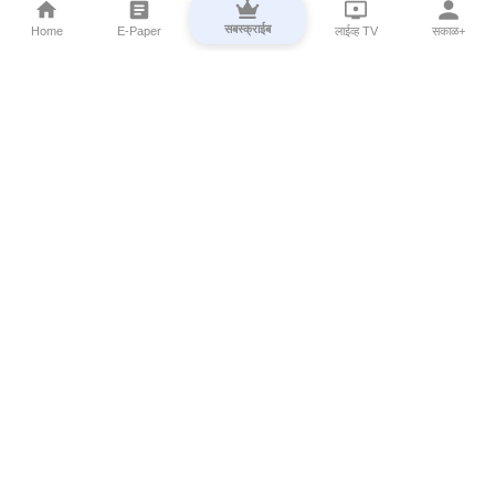
सबस्क्राईब
Home
E-Paper
लाईव्ह TV
सकाळ+
⌄
Marathi News
⌄
About Esakal
⌄
Digital Products
⌄
Sakal Programs
⌄
Print Products