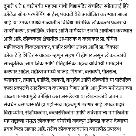
दुपारी १ ते ६ वाजेपर्यंत महात्मा गांधी विद्यामंदिर संचलित स्मीताताई हिरे
कॉलेज ऑफ परफॉर्मिंग आर्ट्स, पंचवटी येथे आयोजित करण्यात आला
आहे. या उपक्रमामध्ये राज्यातील विविध पारंपरिक लोककला प्रकारांचे
सादरीकरण, प्रात्यक्षिके, संवाद आणि मार्गदर्शन सत्रांचे आयोजन करण्यात
आले आहे. लोककला क्षेत्रातील अभ्यासक व कलाकार प्रा. योगेश
माणिकराव चिकटगावकर, शाहीर प्रवीण जाधव आणि प्रा. विकास
कोकाटे हे शिबिर संचालक म्हणून सहभागी होणार असून लोककलांचे
सांस्कृतिक, सामाजिक आणि ऐतिहासिक महत्त्व याविषयी मार्गदर्शन
करणार आहेत. महोत्सवामध्ये भारूड, पिंगळा, बतावणी, पोतराज,
दशावतार, तमाशा, शाहिरी, लावणी, वासुदेव आणि लोकगीते या पारंपरिक
कला प्रकारांचे सादरीकरण करण्यात येणार आहे. आधुनिक मनोरंजनाच्या
वाढत्या प्रभावामुळे उपेक्षित ठरत असलेल्या या लोककलांचे जतन व
संवर्धन करण्यासाठी हा महोत्सव महत्त्वपूर्ण ठरणार आहे. उपक्रमाद्वारे
विद्यार्थ्यांना, संशोधकांना, कलारसिकांना आणि सर्वसामान्य नागरिकांना
महाराष्ट्राच्या समृद्ध लोककला परंपरेची जवळून ओळख करून देण्याचा
प्रयत्न केला जाणार आहे. तसेच लोककलावंतांना व्यासपीठ उपलब्ध