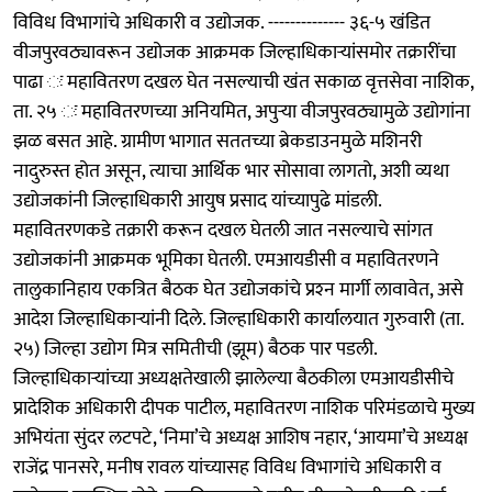
विविध विभागांचे अधिकारी व उद्योजक. -------------- ३६-५ खंडित
वीजपुरवठ्यावरून उद्योजक आक्रमक जिल्हाधिकाऱ्यांसमोर तक्रारींचा
पाढा ः महावितरण दखल घेत नसल्याची खंत सकाळ वृत्तसेवा नाशिक,
ता. २५ ः महावितरणच्या अनियमित, अपुऱ्या वीजपुरवठ्यामुळे उद्योगांना
झळ बसत आहे. ग्रामीण भागात सततच्या ब्रेकडाउनमुळे मशिनरी
नादुरुस्त होत असून, त्याचा आर्थिक भार सोसावा लागतो, अशी व्यथा
उद्योजकांनी जिल्हाधिकारी आयुष प्रसाद यांच्यापुढे मांडली.
महावितरणकडे तक्रारी करून दखल घेतली जात नसल्याचे सांगत
उद्योजकांनी आक्रमक भूमिका घेतली. एमआयडीसी व महावितरणने
तालुकानिहाय एकत्रित बैठक घेत उद्योजकांचे प्रश्‍न मार्गी लावावेत, असे
आदेश जिल्हाधिकाऱ्यांनी दिले. जिल्हाधिकारी कार्यालयात गुरुवारी (ता.
२५) जिल्हा उद्योग मित्र समितीची (झूम) बैठक पार पडली.
जिल्हाधिकाऱ्यांच्या अध्यक्षतेखाली झालेल्या बैठकीला एमआयडीसीचे
प्रादेशिक अधिकारी दीपक पाटील, महावितरण नाशिक परिमंडळाचे मुख्य
अभियंता सुंदर लटपटे, ‘निमा’चे अध्यक्ष आशिष नहार, ‘आयमा’चे अध्यक्ष
राजेंद्र पानसरे, मनीष रावल यांच्यासह विविध विभागांचे अधिकारी व