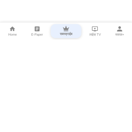
सबस्क्राईब
Home
E-Paper
लाईव्ह TV
सकाळ+
⌄
Marathi News
⌄
About Esakal
⌄
Digital Products