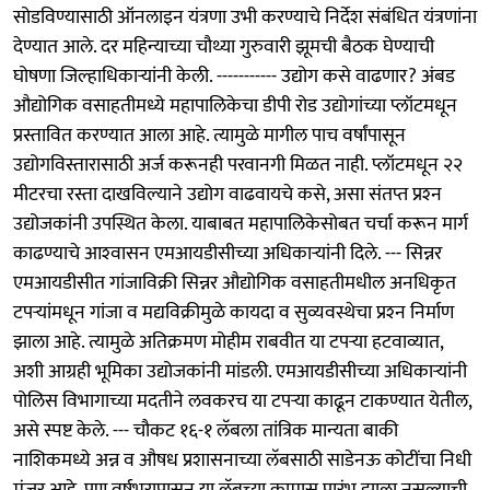
सोडविण्यासाठी ऑनलाइन यंत्रणा उभी करण्याचे निर्देश संबंधित यंत्रणांना
देण्यात आले. दर महिन्याच्या चौथ्या गुरुवारी झूमची बैठक घेण्याची
घोषणा जिल्हाधिकाऱ्यांनी केली. ----------- उद्योग कसे वाढणार? अंबड
औद्योगिक वसाहतीमध्ये महापालिकेचा डीपी रोड उद्योगांच्या प्लॉटमधून
प्रस्तावित करण्यात आला आहे. त्यामुळे मागील पाच वर्षांपासून
उद्योगविस्तारासाठी अर्ज करूनही परवानगी मिळत नाही. प्लॉटमधून २२
मीटरचा रस्ता दाखविल्याने उद्योग वाढवायचे कसे, असा संतप्त प्रश्‍न
उद्योजकांनी उपस्थित केला. याबाबत महापालिकेसोबत चर्चा करून मार्ग
काढण्याचे आश्‍वासन एमआयडीसीच्या अधिकाऱ्यांनी दिले. --- सिन्नर
एमआयडीसीत गांजाविक्री सिन्नर औद्योगिक वसाहतीमधील अनधिकृत
टपऱ्यांमधून गांजा व मद्यविक्रीमुळे कायदा व सुव्यवस्थेचा प्रश्‍न निर्माण
झाला आहे. त्यामुळे अतिक्रमण मोहीम राबवीत या टपऱ्या हटवाव्यात,
अशी आग्रही भूमिका उद्योजकांनी मांडली. एमआयडीसीच्या अधिकाऱ्यांनी
पोलिस विभागाच्या मदतीने लवकरच या टपऱ्या काढून टाकण्यात येतील,
असे स्पष्ट केले. --- चौकट १६-१ लॅबला तांत्रिक मान्यता बाकी
नाशिकमध्ये अन्न व औषध प्रशासनाच्या लॅबसाठी साडेनऊ कोटींचा निधी
मंजूर आहे. पण वर्षभरापासून या लॅबच्या कामास प्रारंभ झाला नसल्याची