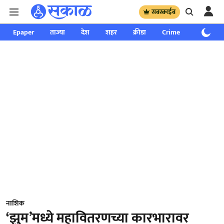
सबस्क्राईब
Epaper
ताज्या
देश
शहर
क्रीडा
Crime
साप्ताहिक
नाशिक
‘झुम’मध्ये महावितरणच्या कारभारावर