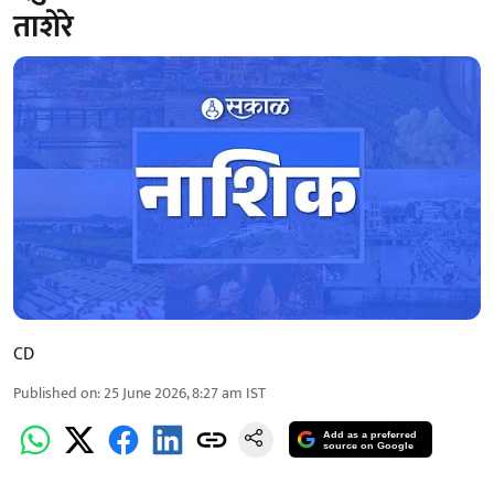
ताशेरे
CD
Published on
:
25 June 2026, 8:27 am
IST
Add as a preferred
source on Google