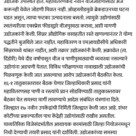
उद्योजक उपस्थित होते. महावितरणकडे नवीन वीजजोडणीसाठी अर्ज
करूनही वेळेत जोडणी मिळत नाही. ओव्हरलोेडमुळे ब्रेकडाउनच्या घटना
घडत असून, त्याचा फटका उत्पादनाला बसतो. त्यामुळे उद्योगांसाठी
स्वतंत्र्यरीत्या एक्स्प्रेस फीडरद्वारे वीजपुरवठा करावा, अशी मागणी
उद्योजकांनी केली. सिन्नर औद्योगिक वसाहतीत रस्ते खणल्यानंतर ते योग्य
पद्धतीने बुजविले जात नाहीत. महावितरण व एमआयडीसीचे अधिकारी
सिन्नरमध्ये थांबत नाहीत, अशी तक्रार उद्योजकांनी केली. अक्राळेत (ता.
दिंडोरी) येथे दीड वर्षापासून वीज व पाणीपुरवठ्याची व्यवस्था नसल्याने
उद्योगांना अडचणी येतात. विविध परीक्षणाच्या नावाखाली उद्योजकांची
पिळवणूक केली जात असल्याचा आरोप उद्योजकांनी बैठकीत केला.
१६-१ तालुकास्तरावर बैठक घेणार जिल्हाधिकारी प्रसाद यांनी
महावितरणसह पाणी व रस्त्यांचे प्रश्‍न सोडविण्याठी तालुकास्तरावर
बैठका घेत समस्या मार्गी लावण्याचे आदेश संबंधित यंत्रणांना दिले.
जिल्ह्यात १७ नवीन उपकेंद्रांची निर्मिती जिल्ह्यात केली जात आहे. शंभर
कोटींच्या प्रकल्पातील पाच केंद्रेही उद्योगांसाठी राखीव असतील.
याव्यतिरिक्त विजेसंदर्भातील आवश्‍यक कामांसाठी जिल्हा नियोजनमधून
निधी देण्याची तयारी प्रसाद यांनी दर्शविली. उद्योजकांच्या समस्या