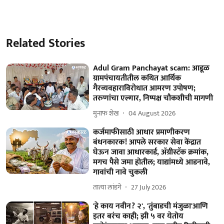
Related Stories
Adul Gram Panchayat scam: आडूळ
ग्रामपंचायतीतील कथित आर्थिक
गैरव्यवहाराविरोधात आमरण उपोषण;
तरुणांचा एल्गार, निष्पक्ष चौकशीची मागणी
मुनाफ शेख
04 August 2026
कर्जमाफीसाठी आधार प्रमाणीकरण
बंधनकारक! आपले सरकार सेवा केंद्रात
घेऊन जावा आधारकार्ड, ॲग्रीस्टॅक क्रमांक,
मगच पैसे जमा होतील; याद्यांमध्ये आडनावे,
गावांची नावे चुकली
तात्या लांडगे
27 July 2026
'हे काय नवीन? २', 'तुंबाडची मंजुळा'आणि
इतर बरंच काही; झी ५ वर येतोय