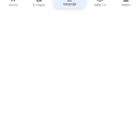
सबस्क्राईब
Home
E-Paper
लाईव्ह TV
सकाळ+
⌄
Marathi News
⌄
About Esakal
⌄
Digital Products
⌄
Sakal Programs
⌄
Print Products