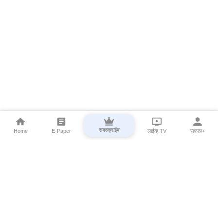
सबस्क्राईब
Home
E-Paper
लाईव्ह TV
सकाळ+