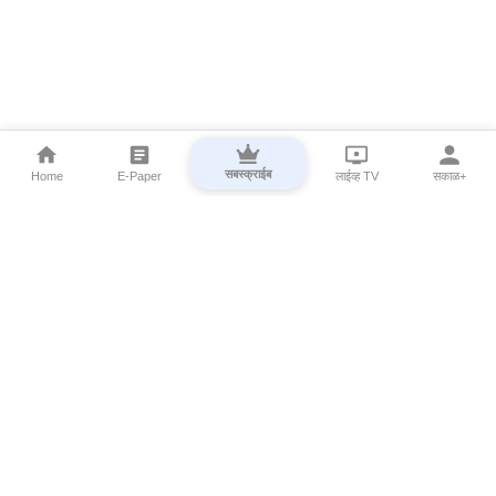
सबस्क्राईब
Home
E-Paper
लाईव्ह TV
सकाळ+
⌄
Marathi News
⌄
About Esakal