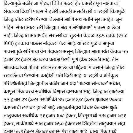
दिल्यामुळे बळीराजा मोठ्या चिंतेत पडला होता. अखेर मृग नक्षत्राच्या
शेवटच्या दिवशी पावसाने हजेरी लावली असली तरी या लहरी चित्रामुळे
जिल्ह्यातील खरीप पेरण्या विलंबाने आणि संथ गतीने सुरू आहेत. जून
महिना संपत आला तरी जिल्ह्यात अद्याप अपेक्षेप्रमाणे पाऊस झालेला
नाही. जिल्ह्यात आतापर्यंत सरासरीच्या तुलनेत केवळ २३.५ टक्के (२२.८
मिमी) इतकाच पाऊस नोंदवला गेला आहे. या खंडामुळे व अपुऱ्या
पावसामुळे खरिपाचा वेग मंदावला असून, जिल्ह्यात आतापर्यंत केवळ ५५
हजार २४ हेक्टर क्षेत्रावरच प्रत्यक्ष पेरणी पूर्ण होऊ शकली आहे. तीन
आठवड्यांच्या मोठ्या खंडानंतर आलेल्या पहिल्या पावसाने जिल्ह्यातील
रखडलेल्या पेरण्यांना काहीशी गती दिली आहे. या लहरी व प्रतिकूल
परिस्थितीतही जिल्ह्यातील बळीराजाने यंदा ‘पांढऱ्या सोन्यावर’ अर्थात,
कापूस पिकावरच सर्वाधिक विश्वास दाखवला आहे. जिल्ह्यात झालेल्या
५५ हजार २४ हेक्टर पेरणीपैकी ४५ हजार ६९८ हेक्टर क्षेत्रावर एकट्या
कापसाची लागवड झाली आहे. तालुकानिहाय विचार केल्यास धुळे
तालुक्यात सर्वाधिक २१ हजार ६४८ हेक्टर, शिरपूरमध्ये नऊ हजार ७२१
हेक्टर, साक्रीमध्ये सात हजार ७५० हेक्टर तर शिंदखेडा तालुक्यात सहा
हजार ५७९ हेक्टर क्षेत्रावर कापूस पेरा झाला आहे. धान्य पिकांमध्ये