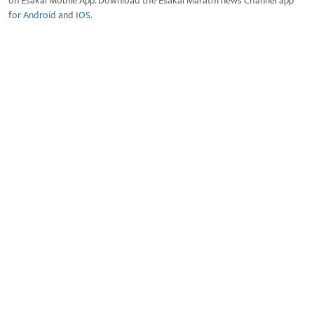
on Esakal Mobile App. Download the Esakal Marathi news Channel app
for
Android
and
IOS
.