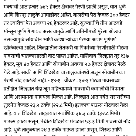
मक्याची आठ हजार ७४५ हेक्टर क्षेत्रावर पेरणी झाली असून, यात धुळे
आणि शिरपूर तालुके आघाडीवर आहेत. बाजरीचा पेरा केवळ ३०० हेक्टर
तर ज्वारीचा पेरा अवघ्या २६ हेक्टरवर आहे. सुरुवातीचे तीन आठवडे
मॉन्सून पूर्णपणे गायब असल्यामुळे आणि जमिनीमध्ये पुरेसा ओलावा
नसल्यामुळे सोयाबीन आणि कडधान्यांच्या पेरण्या अद्याप पूर्णपणे
खोळंबल्या आहेत. जिल्ह्यातील शेतकरी या पिकांच्या पेरणीसाठी मोठ्या
पावसाची चातकासारखी वाट पाहत आहेत. याशिवाय जिल्ह्यात तूर १३७
हेक्टर, मूग ४० हेक्टर आणि सोयाबीन अवघ्या ५७ हेक्टर क्षेत्रावर पेरले
गेले आहे. साक्री आणि शिंदखेडा या तालुक्यांमध्ये अजून सोयाबीनच्या
पेरणी नोंद झालेली नाही. - १४-१ ..चौकट.. १४-१ मोठ्या पावसाच्या
प्रतीक्षेत जिल्ह्यात यंदा जून महिन्यामध्ये पावसाची कमालीची विषमता
आणि असमानता पाहायला मिळत आहे. जिल्ह्यात आतापर्यंत सरासरीच्या
तुलनेत केवळ २३.५ टक्के (२२.८ मिमी) इतकाच पाऊस नोंदवला गेला
आहे. यात शिंदखेडा तालुक्यात सर्वाधिक ३६.३ टक्के (३२.८ मिमी)
पाऊस झाला असून, तेथील शिंदखेडा मंडळात ५३.३ मिमी पावसाची नोंद
आहे. धुळे तालुक्यात २४.३ टक्के पाऊस झाला असून, शिरूड आणि