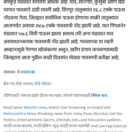
बोरकुंड मंडळात सरासरी अधिक आहे. मात्र, सोनगीर, कुसुंबा आणि खेडे
भागात पावसाने दांडी मारली आहे. शिरपूर तालुक्यात १६.८ टक्के पाऊस
नोंदवला गेला. जिल्ह्यात सर्वाधिक पाऊस होणाऱ्या साक्री तालुक्यात
आतापर्यंत अवघ्या १४.७ टक्के पावसाची नोंद झाली आहे. यात पिंपळनेर
मंडळात ५७.६ मिमी पाऊस झाला असला तरी अन्य मंडळात मात्र
असमाधानकारक पावसाची नोंद झाली आहे. पावसाच्या या लहरी
आव्हानामुळे पेरण्या खोळंबल्या असून, खरीप हंगाम वाचवण्यासाठी
जिल्ह्याला आता पुढील काही दिवसांत मोठ्या पावसाची प्रतीक्षा आहे.
सकाळ+ चे
सदस्य व्हा
ब्रेक घ्या, डोकं चालवा,
कोडे सोडवा
!
शॉपिंगसाठी 'सकाळ प्राईम डील्स'च्या भन्नाट ऑफर्स पाहण्यासाठी
क्लिक करा
.
Read latest
Marathi news
, Watch Live Streaming on Esakal and
Maharashtra News
. Breaking news from India, Pune, Mumbai. Get the
Politics, Entertainment, Sports, Lifestyle, Jobs, and Education updates,
मराठी ताज्या बातम्या, मराठी ब्रेकिंग न्यूज, मराठी ताज्या घडामोडी. And Live taja batmya