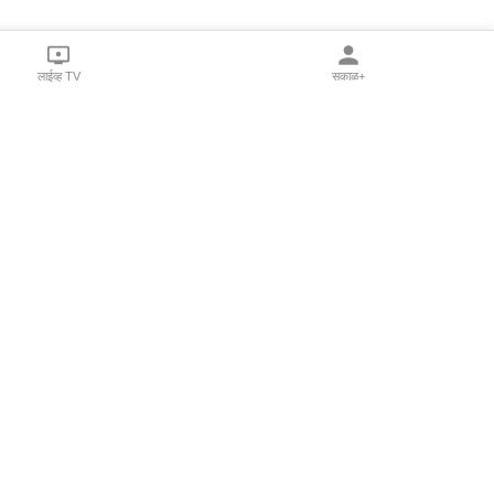
लाईव्ह TV
सकाळ+
l Programs
Print Products
Sakal Saptahik
hka
Family Doctor