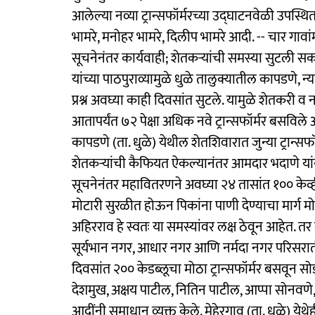
आलेल्या नव्या ट्रान्सफॉर्मरच्या उद्‌घाटनवेळी उपस्थित
भामरे, मनोहर भामरे, दिलीप भामरे आदी. -- चार गावांम
सूचनेनंतर कार्यवाही; शेतकऱ्यांची समस्या सुटली सका
यांच्या पाठपुराव्यामुळे धुळे तालुक्यातील कापडणे,
प्रश्न अवघ्या काही दिवसांत सुटले. यामुळे शेतकरी 
आतापर्यंत ७२ पेक्षा अधिक नवे ट्रान्सफॉर्मर बसविले 
कापडणे (ता. धुळे) येथील शेतशिवारात जुन्या ट्रान्स
शेतकऱ्यांची कैफियत ऐकल्यानंतर आमदार भदाणे यांनी म
सूचनेनंतर महावितरणने अवघ्या २४ तासांत १०० केव्ही
मोटारी सुरळीत होऊन पिकांना पाणी देण्याचा मार्ग
अहिरराव हे स्वतः या समस्यांवर लक्ष ठेवून आहेत. 
सूर्यभान नगर, आधार नगर आणि नर्मदा नगर परिसरातील 
दिवसांत २०० केडब्लूचा मोठा ट्रान्सफॉर्मर बसवून 
देशमुख, अक्षय पाटील, नितिन पाटील, आप्पा सोनवणे, 
आदींनी समाधान व्यक्त केले. मेहेरगाव (ता. धुळे) ये