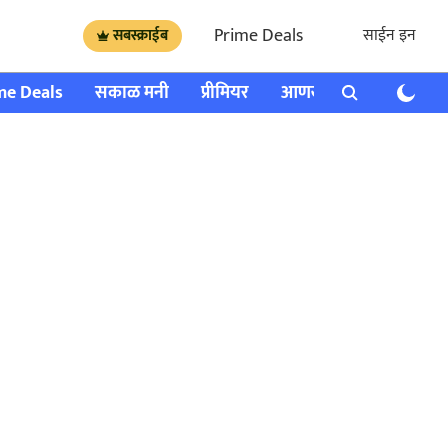
Prime Deals
साईन इन
सबस्क्राईब
me Deals
सकाळ मनी
प्रीमियर
आणखी
राशी भविष्य