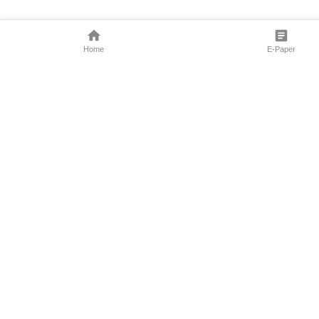
Home
E-Paper
Follow Us
Marathi News
Maharashtra N
Entertainment 