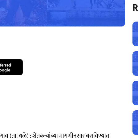
R
ferred
oogle
हेरगाव (ता. धुळे) : शेतकऱ्यांच्या मागणीनुसार बसविण्यात