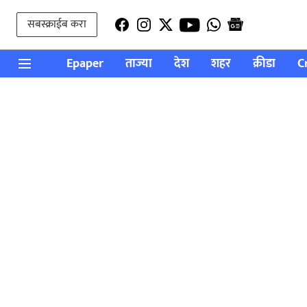
सबस्क्राईब करा
Epaper
ताज्या
देश
शहर
क्रीडा
C