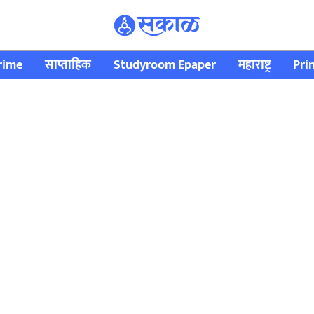
rime
साप्ताहिक
Studyroom Epaper
महाराष्ट्र
Pri