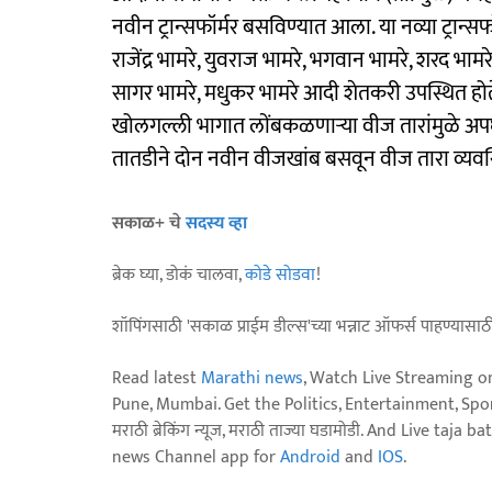
नवीन ट्रान्सफॉर्मर बसविण्यात आला. या नव्या ट्रान्सफ
राजेंद्र भामरे, युवराज भामरे, भगवान भामरे, शरद भाम
सागर भामरे, मधुकर भामरे आदी शेतकरी उपस्थित होते
खोलगल्ली भागात लोंबकळणाऱ्या वीज तारांमुळे अपघाता
तातडीने दोन नवीन वीजखांब बसवून वीज तारा व्यवस
सकाळ+ चे
सदस्य व्हा
ब्रेक घ्या, डोकं चालवा,
कोडे सोडवा
!
शॉपिंगसाठी 'सकाळ प्राईम डील्स'च्या भन्नाट ऑफर्स पाहण्यासा
Read latest
Marathi news
, Watch Live Streaming o
Pune, Mumbai. Get the Politics, Entertainment, Sports
मराठी ब्रेकिंग न्यूज, मराठी ताज्या घडामोडी. And Live t
news Channel app for
Android
and
IOS
.