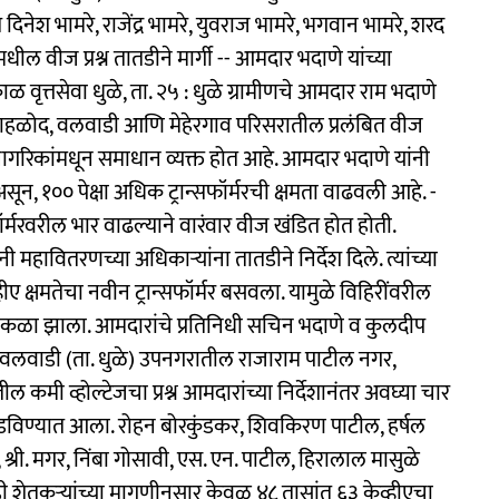
 दिनेश भामरे, राजेंद्र भामरे, युवराज भामरे, भगवान भामरे, शरद
धील वीज प्रश्न तातडीने मार्गी -- आमदार भदाणे यांच्या
ळ वृत्तसेवा धुळे, ता. २५ : धुळे ग्रामीणचे आमदार राम भदाणे
 न्याहळोद, वलवाडी आणि मेहेरगाव परिसरातील प्रलंबित वीज
व नागरिकांमधून समाधान व्यक्त होत आहे. आमदार भदाणे यांनी
असून, १०० पेक्षा अधिक ट्रान्सफॉर्मरची क्षमता वाढवली आहे. -
फॉर्मरवरील भार वाढल्याने वारंवार वीज खंडित होत होती.
हावितरणच्या अधिकाऱ्यांना तातडीने निर्देश दिले. त्यांच्या
ए क्षमतेचा नवीन ट्रान्सफॉर्मर बसवला. यामुळे विहिरींवरील
 मोकळा झाला. आमदारांचे प्रतिनिधी सचिन भदाणे व कुलदीप
तर वलवाडी (ता. धुळे) उपनगरातील राजाराम पाटील नगर,
कमी व्होल्टेजचा प्रश्न आमदारांच्या निर्देशानंतर अवघ्या चार
सोडविण्यात आला. रोहन बोरकुंडकर, शिवकिरण पाटील, हर्षल
श्री. मगर, निंबा गोसावी, एस. एन. पाटील, हिरालाल मासुळे
थेही शेतकऱ्यांच्या मागणीनुसार केवळ ४८ तासांत ६३ केव्हीएचा