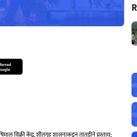
R
ferred
oogle
षिमाल विक्री केंद्र, शीतगृह शासनाकडून तातडीने प्रस्ताव;