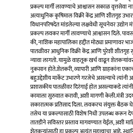
प्रकल्प मार्गी लावण्याचे आश्वासन सकाळ वृत्तसेवा 
अत्याधुनिक कृषिमाल विक्री केंद्र आणि शीतगृह उभ
विधानपरिषदेत मांडलेल्या लक्षवेधी सूचनेवर उद्योग म
प्रकल्प लवकर मार्गी लावण्याचे आश्वासन दिले. प
की, नाशिक महापालिका हद्दीत मोठ्या प्रमाणावर भाज
पातळीवर आधुनिक विक्री केंद्र आणि पुरेशी शीतगृह स
न्यावा लागतो. यामुळे वाहतूक खर्च वाढून शेतकऱ्य
नुकसान होते.शेतकरी, व्यापारी आणि ग्राहकांना ए
बहुउद्देशीय मार्केट उभारणे गरजेचे असल्याचे त्यांन
प्रशासकीय पातळीवर दिरंगाई होत असल्याकडे त्यांन
कामाला सुरुवात करावी, अशी मागणी केली.मंत्री 
सकारात्मक प्रतिसाद दिला. लवकरच संयुक्त बैठक घेऊन
तसेच या प्रकल्पासाठी विशेष निधी उपलब्ध करून दे
तातडीने सविस्तर प्रस्ताव मागवण्यात येईल, अशी माहित
शेतकऱ्यांसाठी हा प्रकल्प अत्यंत महत्त्वाचा आहे. 