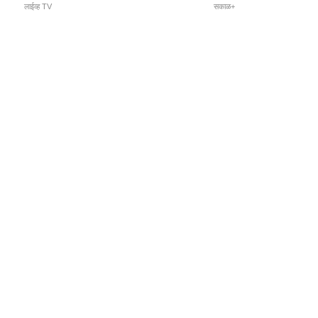
लाईव्ह TV
सकाळ+
l Programs
Print Products
Sakal Saptahik
hka
Family Doctor
 Crowdfunding
Sakal Publications
orm Pune India