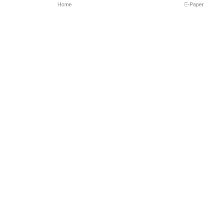
Home
E-Paper
Follow Us
Marathi News
Maharashtra N
Entertainment 
Sports News
Mumbai News