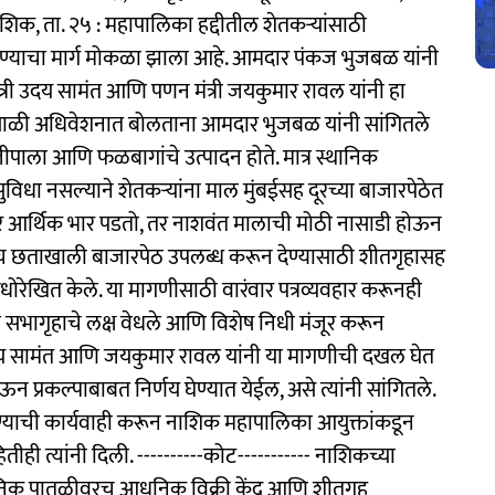
नाशिक, ता. २५ : महापालिका हद्दीतील शेतकऱ्यांसाठी
ारण्याचा मार्ग मोकळा झाला आहे. आमदार पंकज भुजबळ यांनी
ंत्री उदय सामंत आणि पणन मंत्री जयकुमार रावल यांनी हा
ावसाळी अधिवेशनात बोलताना आमदार भुजबळ यांनी सांगितले
ीपाला आणि फळबागांचे उत्पादन होते. मात्र स्थानिक
ुविधा नसल्याने शेतकऱ्यांना माल मुंबईसह दूरच्या बाजारपेठेत
ांवर आर्थिक भार पडतो, तर नाशवंत मालाची मोठी नासाडी होऊन
काच छताखाली बाजारपेठ उपलब्ध करून देण्यासाठी शीतगृहासह
ी अधोरेखित केले. या मागणीसाठी वारंवार पत्रव्यवहार करूनही
ी सभागृहाचे लक्ष वेधले आणि विशेष निधी मंजूर करून
उदय सामंत आणि जयकुमार रावल यांनी या मागणीची दखल घेत
 प्रकल्पाबाबत निर्णय घेण्यात येईल, असे त्यांनी सांगितले.
ण्याची कार्यवाही करून नाशिक महापालिका आयुक्तांकडून
ीही त्यांनी दिली. ----------कोट----------- नाशिकच्या
स्थानिक पातळीवरच आधुनिक विक्री केंद्र आणि शीतगृह