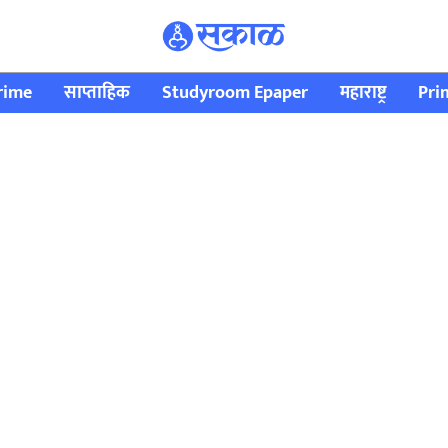
rime
साप्ताहिक
Studyroom Epaper
महाराष्ट्र
Pri