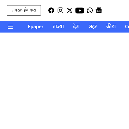
सबस्क्राईब करा
Epaper
ताज्या
देश
शहर
क्रीडा
C