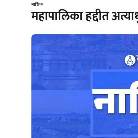
नाशिक
महापालिका हद्दीत अत्याधु