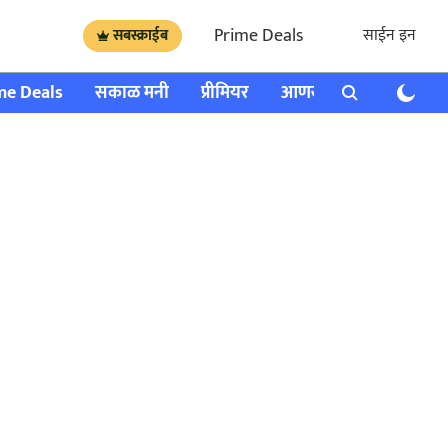
Prime Deals
साईन इन
सबस्क्राईब
me Deals
सकाळ मनी
प्रीमियर
आणखी
राशी भविष्य