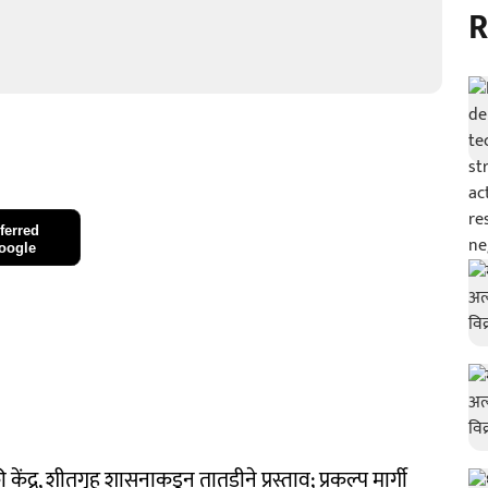
R
ferred
oogle
केंद्र, शीतगृह शासनाकडून तातडीने प्रस्ताव; प्रकल्प मार्गी