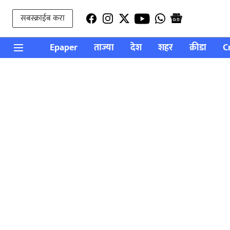
सबस्क्राईब करा
Epaper
ताज्या
देश
शहर
क्रीडा
C