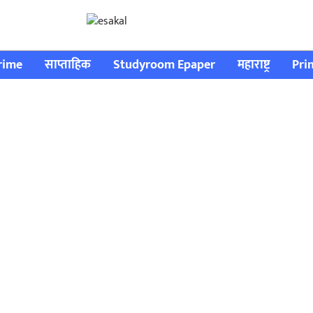
rime
साप्ताहिक
Studyroom Epaper
महाराष्ट्र
Pri