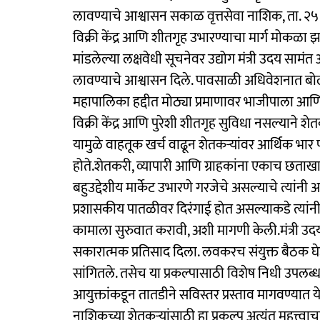
लावण्याचे आश्वासन सकाळ वृत्तसेवा नाशिक, ता. २५
विक्री केंद्र आणि शीतगृह उभारण्याचा मार्ग मोकळ
मांडलेल्या लक्षवेधी सूचनेवर उद्योग मंत्री उदय साम
लावण्याचे आश्वासन दिले. पावसाळी अधिवेशनात ब
महापालिका हद्दीत मोठ्या प्रमाणावर भाजीपाला आणि
विक्री केंद्र आणि पुरेशी शीतगृह सुविधा नसल्याने शे
यामुळे वाहतूक खर्च वाढून शेतकऱ्यांवर आर्थिक भ
होते.शेतकरी, व्यापारी आणि ग्राहकांना एकाच छता
बहुउद्देशीय मार्केट उभारणे गरजेचे असल्याचे त्यांन
प्रशासकीय पातळीवर दिरंगाई होत असल्याकडे त्यांन
कामाला सुरुवात करावी, अशी मागणी केली.मंत्री 
सकारात्मक प्रतिसाद दिला. लवकरच संयुक्त बैठक घेऊ
सांगितले. तसेच या प्रकल्पासाठी विशेष निधी उपलब
आयुक्तांकडून तातडीने सविस्तर प्रस्ताव मागवण्यात ये
नाशिकच्या शेतकऱ्यांसाठी हा प्रकल्प अत्यंत महत्त्