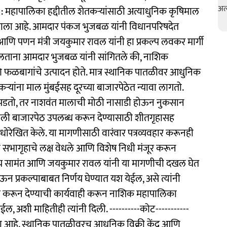
 : महापालिका हद्दीतील शेतकऱ्यांसाठी अत्याधुनिक कृषिमाल
ा झाला आहे. आमदार पंकज भुजबळ यांनी विधानपरिषदेत
ंत आणि पणन मंत्री जयकुमार रावल यांनी हा प्रकल्प लवकर मार्गी
ोलताना आमदार भुजबळ यांनी सांगितले की, नाशिक
 फळबागांचे उत्पादन होते. मात्र स्थानिक पातळीवर आधुनिक
तकऱ्यांना माल मुंबईसह दूरच्या बाजारपेठेत न्यावा लागतो.
ार पडतो, तर नाशवंत मालाची मोठी नासाडी होऊन नुकसान
खाली बाजारपेठ उपलब्ध करून देण्यासाठी शीतगृहासह
ी अधोरेखित केले. या मागणीसाठी वारंवार पत्रव्यवहार करूनही
ी सभागृहाचे लक्ष वेधले आणि विशेष निधी मंजूर करून
उदय सामंत आणि जयकुमार रावल यांनी या मागणीची दखल घेत
न प्रकल्पाबाबत निर्णय घेण्यात यश येईल, असे त्यांनी
्ध करून देण्याची कार्यवाही करून नाशिक महापालिका
ईल, अशी माहितीही त्यांनी दिली. ----------कोट-----------
वाचा आहे. स्थानिक पातळीवरच आधुनिक विक्री केंद्र आणि