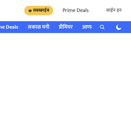
Prime Deals
साईन इन
सबस्क्राईब
me Deals
सकाळ मनी
प्रीमियर
आणखी
राशी भविष्य