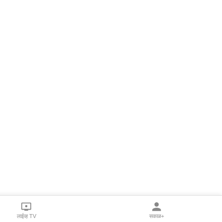
लाईव्ह TV
सकाळ+