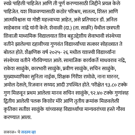
स्वप्ने पाहिली पाहिजेत आणि ती पूर्ण करण्यासाठी जिद्दीने प्रयत्न केले
पाहिजेत. यश मिळवण्यासाठी कठोर परिश्रम, सातत्य, शिस्त आणि
आत्मविश्वास या गोष्टी महत्त्वाच्या आहेत, असे प्रतिपादन डॉ. अनिल
साहेबराव नांद्रे यांनी केले. शेवाळी (दा.) (ता. साक्री) येथील छत्रपती
शिवाजी माध्यमिक विद्यालयात शिव बहुउद्देशीय सेवाभावी संस्थेच्या
वतीने झालेल्या दहावीच्या गुणवंत विद्यार्थ्यांच्या सत्कार सोहळ्यात ते
बोलत होते. शैक्षणिक वर्ष २०२५- २६ मधील यशस्वी विद्यार्थ्यांना
संस्थेच्या वतीने गौरविण्यात आले. सामाजिक कार्यकर्ते माधवराव नांद्रे,
राकेश साळुंके, कारभारी साळुंके, प्रवीण साळुंके, सचिन साळुंके,
मुख्याध्यापिका सुनिता नाईक, शिक्षक गिरीश रामोळे, नाना मारनर,
अमोल देसले, रिजवान सय्यद आदी उपस्थित होते. परीक्षेत ९३.८० टक्के
गुण मिळवून प्रथम आलेला मानव सचिन साळुंके, ९२.४० टक्के गुणांसह
द्वितीय आलेली पलक किशोर मोरे आणि तृतीय क्रमांक मिळवलेली
कृतिका सतीश साळुंके यांच्यासह विद्यार्थ्यांचा मान्यवरांच्या हस्ते गौरव
करण्यात आला.
सकाळ+ चे
सदस्य व्हा