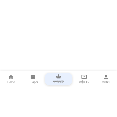
सबस्क्राईब
Home
E-Paper
लाईव्ह TV
सकाळ+