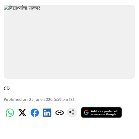
CD
Published on
:
25 June 2026, 5:59 pm
IST
Add as a preferred
source on Google