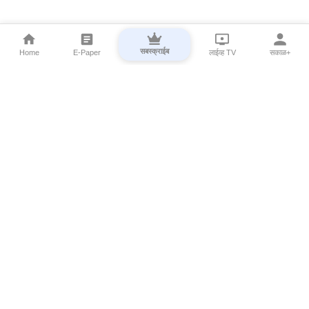
सबस्क्राईब
Home
E-Paper
लाईव्ह TV
सकाळ+
⌄
Marathi News
⌄
About Esakal
⌄
Digital Products
⌄
Sakal Programs