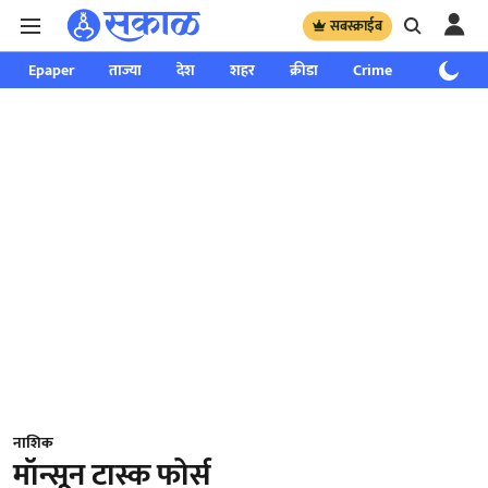
सबस्क्राईब
Epaper
ताज्या
देश
शहर
क्रीडा
Crime
साप्ताहिक
नाशिक
मॉन्सून टास्क फोर्स