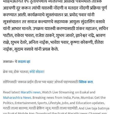
मोहिमेअंतर्गत १५ तृतीयपंथीय व्यक्तींच्या ओळख पत्रांमधील तांत्रिक
अडचणी दूर करून त्यांची यशस्वी नोंदणी व मतदार नोंदणी प्रक्रिया पूर्ण
करण्यात आली. कार्यक्रमाचे सूत्रसंचालन प्रा. प्रमोद पवार यांनी
सूत्रसंचालन तर समाज कल्याणचे सहाय्यक आयुक्त सुंदरसिंग वसावे
यांनी आभार मानले. उपक्रम यशस्वी करण्यासाठी शंकर महाजन, सचिन
पाटील, राकेश पावरा, राजेश ठाकरे, शुभम जावरे, ज्ञानेश्वर नांद्रे, श्रावण
राक्षे, शुभम देवरे, अनिल नाईक, भावेश पवार, कृष्णा कोकणी, शैलेश
नाईक, सुदाम वसावे यांनी प्रयत्न केले.
सकाळ+ चे
सदस्य व्हा
ब्रेक घ्या, डोकं चालवा,
कोडे सोडवा
!
शॉपिंगसाठी 'सकाळ प्राईम डील्स'च्या भन्नाट ऑफर्स पाहण्यासाठी
क्लिक करा
.
Read latest
Marathi news
, Watch Live Streaming on Esakal and
Maharashtra News
. Breaking news from India, Pune, Mumbai. Get the
Politics, Entertainment, Sports, Lifestyle, Jobs, and Education updates,
मराठी ताज्या बातम्या, मराठी ब्रेकिंग न्यूज, मराठी ताज्या घडामोडी. And Live taja batmya
on Esakal Mobile App. Download the Esakal Marathi news Channel app