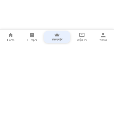
सबस्क्राईब
Home
E-Paper
लाईव्ह TV
सकाळ+
⌄
Marathi News
⌄
About Esakal