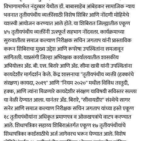
विभागामार्फत नंदुरबार येथील डॉ. बाबासाहेब आंबेडकर सामाजिक न्याय
भवनात तृतीयपंथीय व्यक्तींसाठी विशेष शिबिर आणि नोंदणी मोहिमेचे
यशस्वी आयोजन करण्यात आले होते. या शिबिरात जिल्ह्यातील एकूण
४५ तृतीयपंथीय व्यक्तींनी उत्स्फूर्त सहभाग नोंदवला. कार्यक्रमाच्या
सुरुवातीला समाज कल्याण निरीक्षक सचिन जगताप यांनी प्रास्ताविक
करून शिबिराचा मुख्य उद्देश आणि रूपरेषा उपस्थितांना समजावून
सांगितली. याप्रसंगी जिल्हा अभिरक्षक कार्यालयातील शासकीय
अभियोक्ता ॲड. बी. एस. बिरारे आणि ॲड. सीमा खत्री यांनी उपस्थितांना
कायदेशीर मार्गदर्शन केले. केंद्र शासनाचा ''तृतीयपंथीय व्यक्ती (हक्कांचे
संरक्षण) कायदा, २०१९'' आणि ''नियम २०२०'' मधील विविध तरतुदी,
हक्क, आणि त्यांना मिळणारे कायदेशीर संरक्षण याविषयी सविस्तर सल्ला
या वेळी देण्यात आला. यानंतर ॲड. बिरारे, ''सीवायडीए'' संस्थेचे सागर
सनेर आणि समाज कल्याण निरीक्षक सचिन जगताप यांच्या हस्ते एकूण
१८ तृतीयपंथीयांना अधिकृत प्रमाणपत्र व ओळखपत्रांचे वाटप करण्यात
आले. शिधापत्रिका सहाय्य शिबिराअंतर्गत एकूण १७ तृतीयपंथीयांचे
शिधापत्रिका कार्डसाठीचे अर्ज जागेवरच भरून घेण्यात आले. विशेष