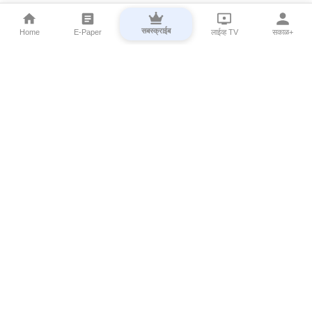
सबस्क्राईब
Home
E-Paper
लाईव्ह TV
सकाळ+
⌄
Marathi News
⌄
About Esakal
⌄
Digital Products
⌄
Sakal Programs
⌄
Print Products