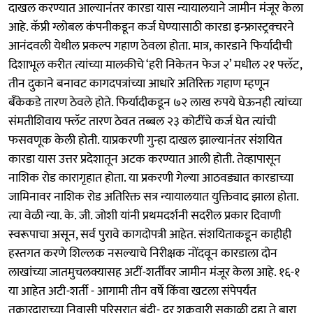
दाखल करण्यात आल्यानंतर कारडा यास न्यायालयाने जामीन मंजूर केला
आहे. कॅप्री ग्लोबल कंपनीकडून कर्ज घेण्यासाठी कारडा इन्फ्रास्ट्रक्चरने
आनंदवली येथील प्रकल्प गहाण ठेवला होता. मात्र, कारडाने फिर्यादीची
दिशाभूल करीत त्यांच्या मालकीचे ‘हरी निकेतन फेज २’ मधील २१ फ्लॅट,
तीन दुकाने बनावट कागदपत्रांच्या आधारे अतिरिक्त गहाण म्हणून
बँकेकडे तारण ठेवले होते. फिर्यादीकडून ७२ लाख रुपये घेऊनही त्यांच्या
संमतीशिवाय फ्लॅट तारण ठेवत तब्बल २३ कोटींचे कर्ज घेत त्यांची
फसवणूक केली होती. याप्रकरणी गुन्हा दाखल झाल्यानंतर संशयित
कारडा यास उत्तर प्रदेशातून अटक करण्यात आली होती. तेव्हापासून
नाशिक रोड कारागृहात होता. या प्रकरणी गेल्या आठवड्यात कारडाच्या
जामिनावर नाशिक रोड अतिरिक्त सत्र न्यायालयात युक्तिवाद झाला होता.
त्या वेळी न्या. के. जी. जोशी यांनी प्रथमदर्शनी सदरील प्रकार दिवाणी
स्वरूपाचा असून, सर्व पुरावे कागदोपत्री आहेत. संशयिताकडून काहीही
हस्तगत करणे शिल्लक नसल्याचे निरीक्षक नोंदवून कारडाला दोन
लाखांच्या जातमुचलक्यासह अटीं-शर्तींवर जामीन मंजूर केला आहे. १६-१
या आहेत अटी-शर्ती - आगामी तीन वर्षे किंवा खटला संपेपर्यंत
तक्रारदाराच्या निवासी परिसरात बंदी ​- दर शुक्रवारी सकाळी दहा ते बारा