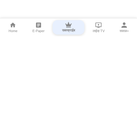
सबस्क्राईब
Home
E-Paper
लाईव्ह TV
सकाळ+
⌄
Marathi News
⌄
About Esakal
⌄
Digital Products