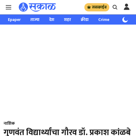
सबस्क्राईब
Epaper
ताज्या
देश
शहर
क्रीडा
Crime
साप्ताहिक
नाशिक
गुणवंत विद्यार्थ्यांचा गौरव डॉ. प्रकाश कांळबे