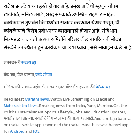
राजेश झाल्टे यांच्या हस्ते होणार आहे. प्रमुख अतिथी म्हणून गौतम
खडांगळे, अनिल मराठे, शरद सपकाळे उपस्थित राहणार आहेत.
कार्यक्रमात गुणवंत विद्यार्थ्यांचा सत्कार करण्यात येणार असून, डॉ.
कांबळे यांचे विशेष प्रबोधनपर व्याख्यानही होणार आहे. संविधान
मित्रमंडळ व जयंती उत्सव समितीने परिसरातील नागरिकांनी मोठ्या
संख्येने उपस्थित राहून कार्यक्रमाचा लाभ घ्यावा, असे आवाहन केले आहे.
सकाळ+ चे
सदस्य व्हा
ब्रेक घ्या, डोकं चालवा,
कोडे सोडवा
!
शॉपिंगसाठी 'सकाळ प्राईम डील्स'च्या भन्नाट ऑफर्स पाहण्यासाठी
क्लिक करा
.
Read latest
Marathi news
, Watch Live Streaming on Esakal and
Maharashtra News
. Breaking news from India, Pune, Mumbai. Get the
Politics, Entertainment, Sports, Lifestyle, Jobs, and Education updates,
मराठी ताज्या बातम्या, मराठी ब्रेकिंग न्यूज, मराठी ताज्या घडामोडी. And Live taja batmya
on Esakal Mobile App. Download the Esakal Marathi news Channel app
for
Android
and
IOS
.