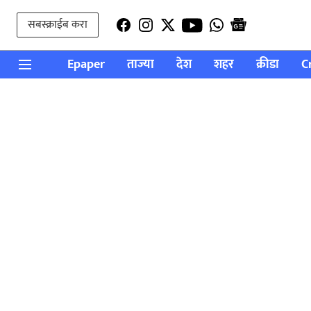
सबस्क्राईब करा
Epaper
ताज्या
देश
शहर
क्रीडा
C