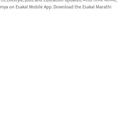
, Lifestyle, Jobs, and Education updates, मराठी ताज्या बातम्या,
aja batmya on Esakal Mobile App. Download the Esakal Marathi