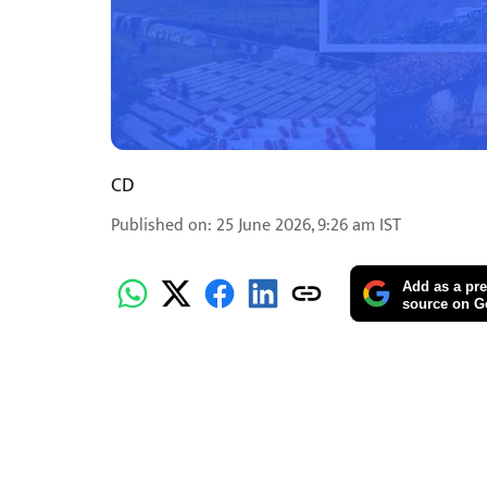
CD
Published on
:
25 June 2026, 9:26 am
IST
Add as a pre
source on G