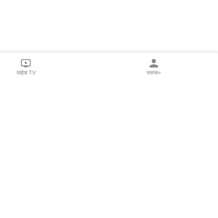
लाईव्ह TV
सकाळ+
l Programs
Print Products