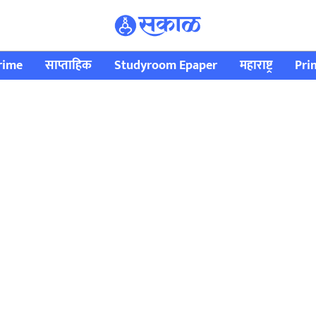
rime
साप्ताहिक
Studyroom Epaper
महाराष्ट्र
Pri