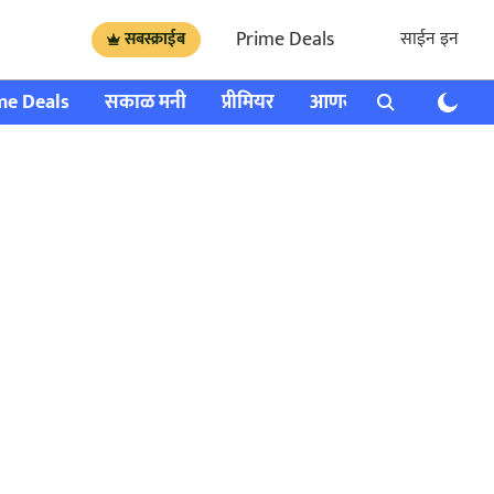
Prime Deals
साईन इन
सबस्क्राईब
me Deals
सकाळ मनी
प्रीमियर
आणखी
राशी भविष्य