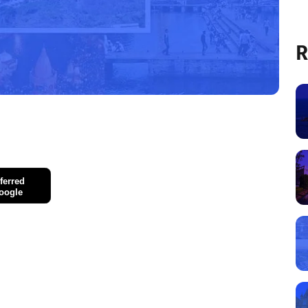
R
ferred
oogle