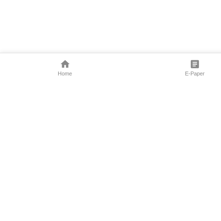
Home
E-Paper
Follow Us
Marathi News