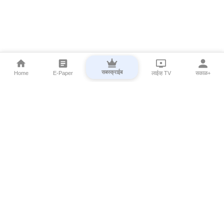
सबस्क्राईब
Home
E-Paper
लाईव्ह TV
सकाळ+
⌄
Marathi News
⌄
About Esakal