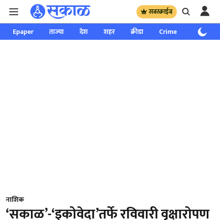
सबस्क्राईब
Epaper
ताज्या
देश
शहर
क्रीडा
Crime
साप्ताहिक
नाशिक
‘सकाळ’-‘इकोवेदा’तर्फे रविवारी वृक्षारोपण