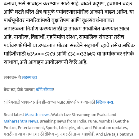
करावा, असे आवाहन करण्यात आले आहे. वाढते प्रदूषण, हवामान बदल
आणि घटते हरित क्षेत्र यामुळे पर्यावरणासमोरील आव्हाने वाढत आहेत. या
पार्श्वभूमीवर नागरिकांमध्ये वृक्षारोपण आणि वृक्षसंवर्धनाबाबत
जागरूकता निर्माण करण्यासाठी हा उपक्रम आयोजित करण्यात आला
आहे. नागरिक, विद्यार्थी, गृहनिर्माण संस्था, सामाजिक संघटना तसेच
पर्यावरणप्रेमींनी या उपक्रमात मोठ्या संख्येने सहभागी व्हावे तसेच अधिक
माहितीसाठी ७३५०००८२८४ आणि ८३८००३३७४२ या क्रमांकावर संपर्क
साधावा, असे आवाहन आयोजकांनी केले आहे.
सकाळ+ चे
सदस्य व्हा
ब्रेक घ्या, डोकं चालवा,
कोडे सोडवा
!
शॉपिंगसाठी 'सकाळ प्राईम डील्स'च्या भन्नाट ऑफर्स पाहण्यासाठी
क्लिक करा
.
Read latest
Marathi news
, Watch Live Streaming on Esakal and
Maharashtra News
. Breaking news from India, Pune, Mumbai. Get the
Politics, Entertainment, Sports, Lifestyle, Jobs, and Education updates,
मराठी ताज्या बातम्या, मराठी ब्रेकिंग न्यूज, मराठी ताज्या घडामोडी. And Live taja batmya