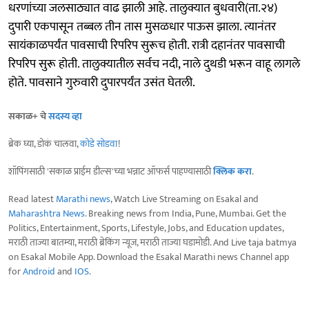
धरणांच्या जलसाठ्यात वाढ झाली आहे. तालुक्यात बुधवारी(ता.२४)
दुपारी एकपासून तब्बल तीन तास मुसळधार पाऊस झाला. त्यानंतर
सायंकाळपर्यंत पावसाची रिपरिप सुरूच होती. रात्री दहानंतर पावसाची
रिपरिप सुरू होती. तालुक्यातील सर्वच नदी, नाले दुथडी भरून वाहू लागले
होते. पावसाने गुरुवारी दुपारपर्यंत उसंत घेतली.
सकाळ+ चे
सदस्य व्हा
ब्रेक घ्या, डोकं चालवा,
कोडे सोडवा
!
शॉपिंगसाठी 'सकाळ प्राईम डील्स'च्या भन्नाट ऑफर्स पाहण्यासाठी
क्लिक करा
.
Read latest
Marathi news
, Watch Live Streaming on Esakal and
Maharashtra News
. Breaking news from India, Pune, Mumbai. Get the
Politics, Entertainment, Sports, Lifestyle, Jobs, and Education updates,
मराठी ताज्या बातम्या, मराठी ब्रेकिंग न्यूज, मराठी ताज्या घडामोडी. And Live taja batmya
on Esakal Mobile App. Download the Esakal Marathi news Channel app
for
Android
and
IOS
.