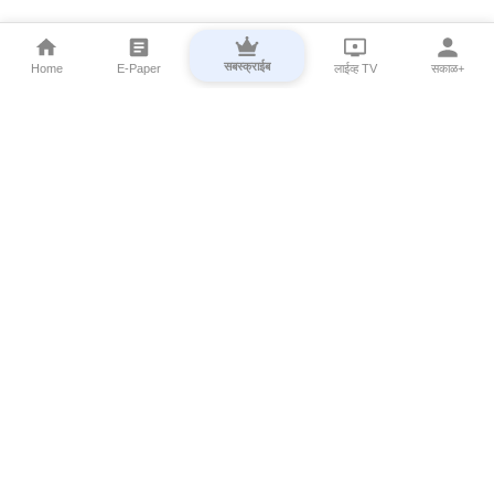
सबस्क्राईब
Home
E-Paper
लाईव्ह TV
सकाळ+
⌄
Marathi News
⌄
About Esakal
⌄
Digital Products
⌄
Sakal Programs
⌄
Print Products