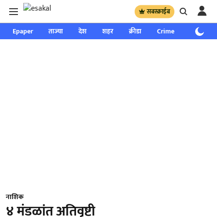
सबस्क्राईब
Epaper
ताज्या
देश
शहर
क्रीडा
Crime
साप्ताहिक
नाशिक
४ मंडळांत अतिवृष्टी