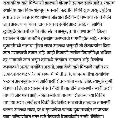
रासायनिक खते मिळेनाशी झाल्याने शेतकरी हतबल झाले आहेत. त्यातच
स्थानिक खत विक्रेत्यांकडून मनमानी पद्धतीने विक्री सुरू असून, युरिया
हवा असल्यास इतर १० गोण्या जोडखते (लिंकिंग) घेण्याची सक्ती केली
जात असल्याचा धक्कादायक प्रकार समोर आला आहे. या आर्थिक
लुटीमुळे शेतकरी वर्गात तीव्र संताप असून, कृषी यंत्रणा आणि जिल्हा
प्रशासनाने यात तातडीने हस्तक्षेप करण्याची मागणी होत आहे. - अनेक
दुकानांमध्ये खताचा पुरेसा साठा उपलब्ध असूनही तो शेतकऱ्यांना दिला
जात नसल्याची तक्रार आहे. काही ठिकाणी छापील किमतीपेक्षा अधिक
दर आकारले जात असून दरांमध्ये तफावत आढळत आहे. पेरणीचा
कालावधी अत्यंत मर्यादित असतो, अशा वेळी खते मिळाली नाहीत तर
उत्पादनावर थेट परिणाम होण्याची भीती आहे. या मनमानीचा सर्वाधिक
फटका अल्पभूधारक व आदिवासी शेतकऱ्यांना बसत आहे. त्यामुळे कृषी
यंत्रणा व जिल्हा प्रशासनाने सर्व केंद्रांची तातडीने तपासणी करावी, अशी
मागणी जोर धरत आहे. - शेतकऱ्यांच्या मागण्या शेतकऱ्यांच्या विविध
मागण्या अशा : सर्व खत विक्री केंद्रांवरील साठ्याची तात्काळ तपासणी
करून उपलब्ध साठा, दर व गुणवत्तेचा फलक दुकानाबाहेर लावण्यात
यावा. युरियासोबत इतर खते घेण्याची बेकायदेशीर सक्ती (लिंकिंग)