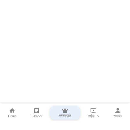
सबस्क्राईब
Home
E-Paper
लाईव्ह TV
सकाळ+