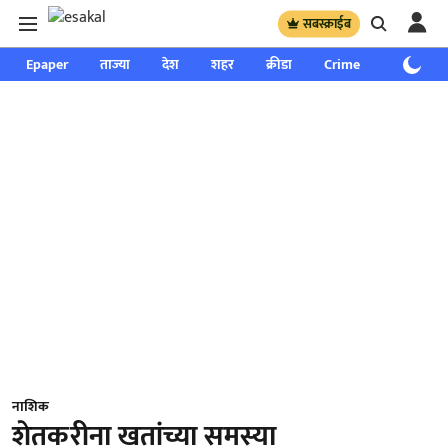
सबस्क्राईब
Epaper
ताज्या
देश
शहर
क्रीडा
Crime
साप्ताहिक
नाशिक
शेतकरीना खतांच्या समस्या