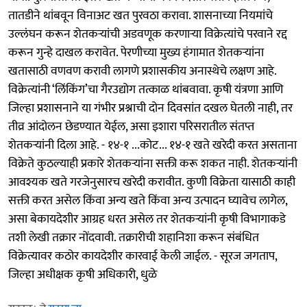
तातडीने थांबवून विनाअट खत पुरवठा करावा. शासनाच्या नियमांचे
उल्लंघन करून शेतकऱ्यांची अडवणूक करणाऱ्या विक्रेत्यांचे परवाने रद्द
करून गुन्हे दाखल करावेत. पेरणीच्या मुख्य हंगामात शेतकऱ्यांना
खतासाठी वणवण करावी लागणे प्रशासकीय अनास्थेचे लक्षण आहे.
विक्रेत्यांनी ‘लिंकिंग’चा गैरउद्योग तत्काळ थांबवावा. कृषी यंत्रणा आणि
जिल्हा प्रशासनाने या गंभीर प्रश्नाची दोन दिवसांत दखल घेतली नाही, तर
तीव्र आंदोलन छेडण्यात येईल, असा इशारा परिसरातील संतप्त
शेतकऱ्यांनी दिला आहे. - १४-१ ...कोट... १४-१ खते खरेदी करत असताना
विक्रेते कुठल्याही प्रकारे शेतकऱ्यांना सक्ती करू शकत नाही. शेतकऱ्यांनी
आवश्यक खते गरजेनुसारच खरेदी करावीत. कुणी विक्रेता यासाठी काही
सक्ती करत असेल किंवा अन्य खते किंवा अन्य उत्पादन घ्यावेच लागेल,
असा बेकायदेशीर आग्रह धरत असेल तर शेतकऱ्यांनी कृषी विभागाकडे
तशी लेखी तक्रार नोंदवावी. तक्रारीची शहानिशा करून संबंधित
विक्रेत्यावर कठोर कायदेशीर कारवाई केली जाईल. - सूरज जगताप,
जिल्हा अधीक्षक कृषी अधिकारी, धुळे