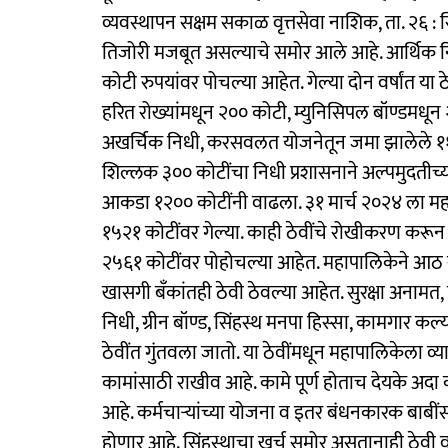
व्यवस्थापन सक्षम सकाळ वृत्तसेवा नाशिक, ता. २६ :
तिजोरी मजबूत असल्याचे समोर आले आहे. आर्थिक न
कोटी रुपयांवर पोचल्या आहेत. गेल्या दोन वर्षांत या
हरित रोख्यांमधून २०० कोटी, म्युनिसिपल बॉण्डमधू
अखर्चिक निधी, करसवलत योजनेतून जमा झालेले ११
शिल्लक ३०० कोटींचा निधी प्रशासनाने अल्पमुदतीच्या 
आकडा १२०० कोटींनी वाढला. ३१ मार्च २०२४ ला महापा
१५२१ कोटींवर गेल्या. काही ठेवींचे रोखीकरण करून 
२५६१ कोटींवर पोहोचल्या आहेत. महापालिकेने आठ
खासगी बँकांतही ठेवी ठेवल्या आहेत. सुरक्षा अनामत, 
निधी, ग्रीन बॉण्ड, सिंहस्थ मनपा हिस्सा, कामगार कल
ठेवींत गुंतवला जातो. या ठेवींमधून महापालिकेला व्या
कामांसाठी राखीव आहे. कामे पूर्ण होताच देयके अदा 
आहे. कर्मचाऱ्यांच्या योजना व इतर बंधनकारक बाबी
होणार आहे. सिंहस्थाचा खर्च समोर असतानाही ठेवी व