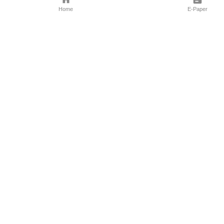
Home
E-Paper
Follow Us
Marathi News
Maharashtra N
Entertainment 
Sports News
Mumbai News