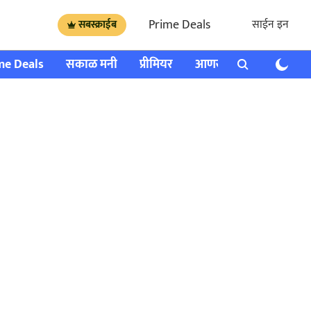
Prime Deals
साईन इन
सबस्क्राईब
me Deals
सकाळ मनी
प्रीमियर
आणखी
राशी भविष्य