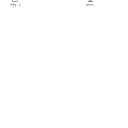
लाईव्ह TV
सकाळ+
l Programs
Print Products
Sakal Saptahik
hka
Family Doctor
 Crowdfunding
Sakal Publications
orm Pune India
 Foundation