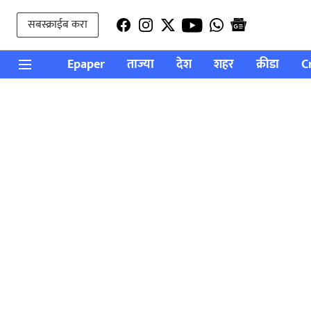
सबस्क्राईब करा
Epaper
ताज्या
देश
शहर
क्रीडा
C