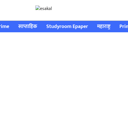
rime
साप्ताहिक
Studyroom Epaper
महाराष्ट्र
Pri