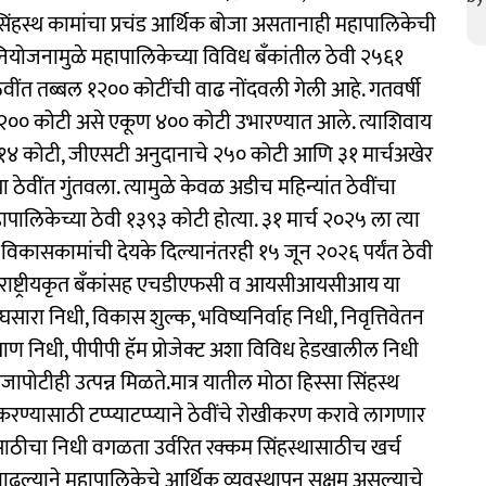
 सिंहस्थ कामांचा प्रचंड आर्थिक बोजा असतानाही महापालिकेची
ियोजनामुळे महापालिकेच्या विविध बँकांतील ठेवी २५६१
 ठेवींत तब्बल १२०० कोटींची वाढ नोंदवली गेली आहे. गतवर्षी
न २०० कोटी असे एकूण ४०० कोटी उभारण्यात आले. त्याशिवाय
४ कोटी, जीएसटी अनुदानाचे २५० कोटी आणि ३१ मार्चअखेर
ठेवींत गुंतवला. त्यामुळे केवळ अडीच महिन्यांत ठेवींचा
लिकेच्या ठेवी १३९३ कोटी होत्या. ३१ मार्च २०२५ ला त्या
विकासकामांची देयके दिल्यानंतरही १५ जून २०२६ पर्यंत ठेवी
 राष्ट्रीयकृत बँकांसह एचडीएफसी व आयसीआयसीआय या
घसारा निधी, विकास शुल्क, भविष्यनिर्वाह निधी, निवृत्तिवेतन
्याण निधी, पीपीपी हॅम प्रोजेक्ट अशा विविध हेडखालील निधी
जापोटीही उत्पन्न मिळते.मात्र यातील मोठा हिस्सा सिंहस्थ
करण्यासाठी टप्प्याटप्प्याने ठेवींचे रोखीकरण करावे लागणार
ंसाठीचा निधी वगळता उर्वरित रक्कम सिंहस्थासाठीच खर्च
ाढल्याने महापालिकेचे आर्थिक व्यवस्थापन सक्षम असल्याचे