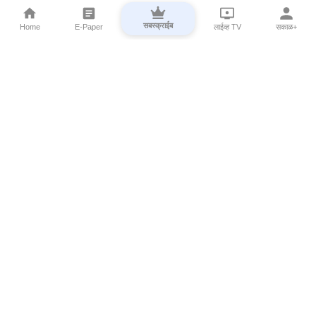
सबस्क्राईब
Home
E-Paper
लाईव्ह TV
सकाळ+
⌄
Marathi News
⌄
About Esakal
⌄
Digital Products
⌄
Sakal Programs
⌄
Print Products