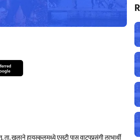
R
ferred
oogle
ु. ता. खलाने हायस्कूलमध्ये एसटी पास वाटपप्रसंगी लाभार्थी