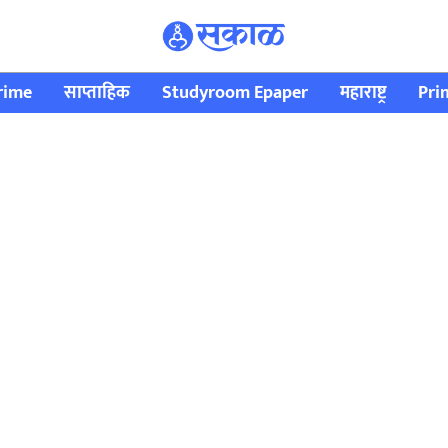
rime
साप्ताहिक
Studyroom Epaper
महाराष्ट्र
Pri