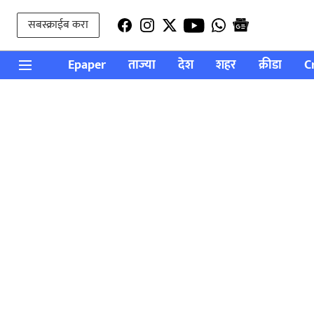
सबस्क्राईब करा
Epaper
ताज्या
देश
शहर
क्रीडा
C