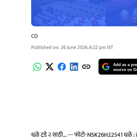
CD
Published on
:
26 June 2026, 6:22 pm
IST
Add as a pre
source on G
धुळे टुडे २ साठी... --- फोटो-NSK26H22541 धुळे : त