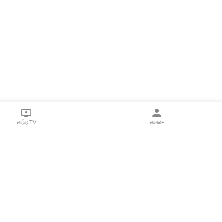
लाईव्ह TV
सकाळ+