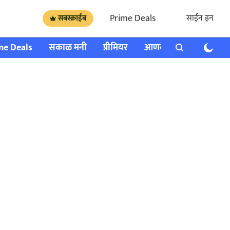
Prime Deals
साईन इन
सबस्क्राईब
me Deals
सकाळ मनी
प्रीमियर
आणखी
राशी भविष्य