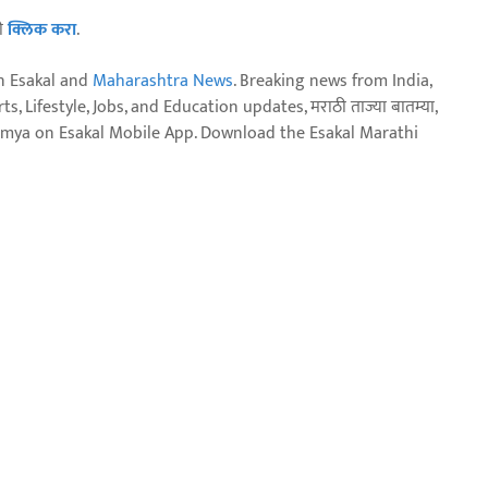
ठी
क्लिक करा
.
n Esakal and
Maharashtra News
. Breaking news from India,
, Lifestyle, Jobs, and Education updates, मराठी ताज्या बातम्या,
aja batmya on Esakal Mobile App. Download the Esakal Marathi