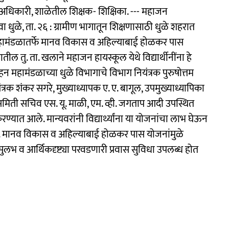
ल अधिकारी, शाळेतील शिक्षक- शिक्षिका. --- महाजन
ेवा धुळे, ता. २६ : ग्रामीण भागातून शिक्षणासाठी धुळे शहरात
रिवहन महामंडळातर्फे मानव विकास व अहिल्याबाई होळकर पास
ातील तु. ता. खलाने महाजन हायस्कूल येथे विद्यार्थीनींना हे
न महामंडळाच्या धुळे विभागाचे विभाग नियंत्रक पुरुषोत्तम
त्रक शंकर सगरे, मुख्याध्यापक ए. ए. बागूल, उपमुख्याध्यापिका
वहन समिती सचिव एस. यू. माळी, एम. व्ही. जगताप आदी उपस्थित
ण करण्यात आले. मान्यवरांनी विद्यार्थ्यांना या योजनांचा लाभ घेऊन
े. मानव विकास व अहिल्याबाई होळकर पास योजनांमुळे
त, सुलभ व आर्थिकदृष्ट्या परवडणारी प्रवास सुविधा उपलब्ध होत