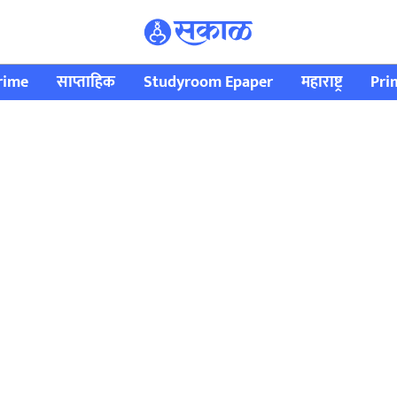
rime
साप्ताहिक
Studyroom Epaper
महाराष्ट्र
Pri