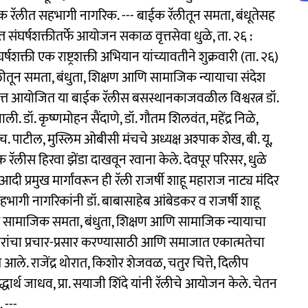
ाईक रॅलीत सहभागी नागरिक. --- बाईक रॅलीतून समता, बंधूतेसह
्त संघर्षशक्तीतर्फे आयोजन सकाळ वृत्तसेवा धुळे, ता. २६ :
र्षशक्ती एक राष्ट्रशक्ती अभियान यांच्यावतीने शुक्रवारी (ता. २६)
तून समता, बंधुता, शिक्षण आणि सामाजिक न्यायाचा संदेश
िमित्त आयोजित या बाईक रॅलीस बसस्थानकाजवळील विश्वरत्न डॉ.
ी. डॉ. कृष्णमोहन सैंदाणे, डॉ. गौतम शिलवंत, महेंद्र निळे,
पाटील, मुस्लिम ओबीसी मंचचे अध्यक्ष अश्पाक शेख, बी. यू,
 रॅलीस हिरवा झेंडा दाखवून रवाना केले. देवपूर परिसर, धुळे
प्रमुख मार्गांवरून ही रॅली राजर्षी शाहू महाराज नाट्य मंदिर
हभागी नागरिकांनी डॉ. बाबासाहेब आंबेडकर व राजर्षी शाहू
्वारे सामाजिक समता, बंधुता, शिक्षण आणि सामाजिक न्यायाचा
िचारांचा प्रचार-प्रसार करण्यासाठी आणि समाजात एकात्मतेचा
ले. राजेंद्र थोरात, किशोर शेजवळ, चतुर चित्ते, दिलीप
वे, सिद्धार्थ जाधव, प्रा. सयाजी शिंदे यांनी रॅलीचे आयोजन केले. चेतन
 ---