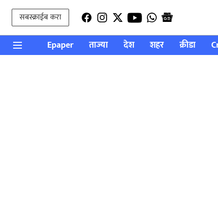
सबस्क्राईब करा
Epaper
ताज्या
देश
शहर
क्रीडा
C