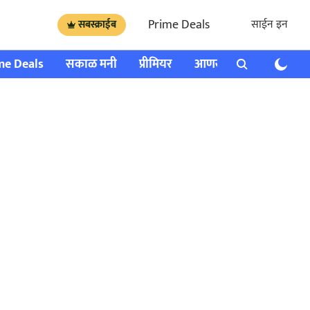
Prime Deals
साईन इन
सबस्क्राईब
me Deals
सकाळ मनी
प्रीमियर
आणखी
राशी भविष्य