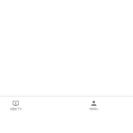
लाईव्ह TV
सकाळ+