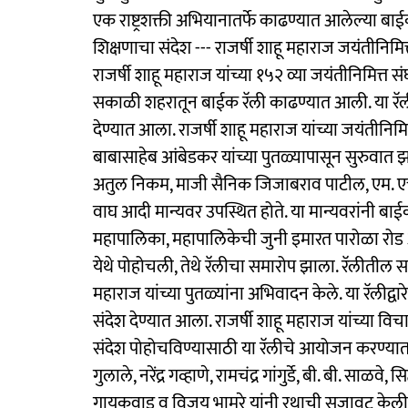
एक राष्ट्रशक्ती अभियानातर्फे काढण्यात आलेल्या ब
शिक्षणाचा संदेश --- राजर्षी शाहू महाराज जयंतीनिमित
राजर्षी शाहू महाराज यांच्या १५२ व्या जयंतीनिमित्त संघ
सकाळी शहरातून बाईक रॅली काढण्यात आली. या रॅली
देण्यात आला. राजर्षी शाहू महाराज यांच्या जयंतीन
बाबासाहेब आंबेडकर यांच्या पुतळ्यापासून सुरुवात झाल
अतुल निकम, माजी सैनिक जिजाबराव पाटील, एम. एच. 
वाघ आदी मान्यवर उपस्थित होते. या मान्यवरांनी बाईक
महापालिका, महापालिकेची जुनी इमारत पारोळा रोड आदी 
येथे पोहोचली, तेथे रॅलीचा समारोप झाला. रॅलीतील स
महाराज यांच्या पुतळ्यांना अभिवादन केले. या रॅलीद
संदेश देण्यात आला. राजर्षी शाहू महाराज यांच्या व
संदेश पोहोचविण्यासाठी या रॅलीचे आयोजन करण्यात आ
गुलाले, नरेंद्र गव्हाणे, रामचंद्र गांगुर्डे, बी. बी. साळ
गायकवाड व विजय भामरे यांनी रथाची सजावट केली.