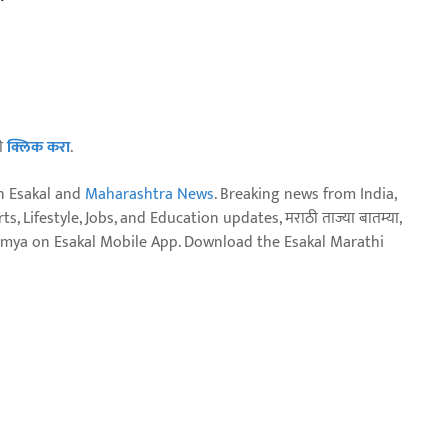
ठी
क्लिक करा
.
n Esakal and
Maharashtra News
. Breaking news from India,
, Lifestyle, Jobs, and Education updates, मराठी ताज्या बातम्या,
aja batmya on Esakal Mobile App. Download the Esakal Marathi