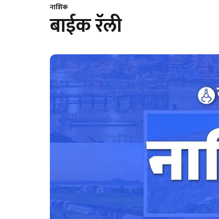
नाशिक
बाईक रॅली