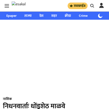
सबस्क्राईब
Epaper
ताज्या
देश
शहर
क्रीडा
Crime
साप्ताहिक
नाशिक
निधनवार्ताः धोंडूशेठ माळवे