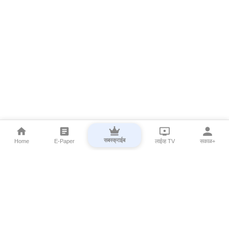
सबस्क्राईब
Home
E-Paper
लाईव्ह TV
सकाळ+