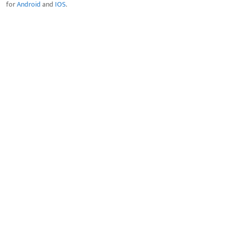
for
Android
and
IOS
.