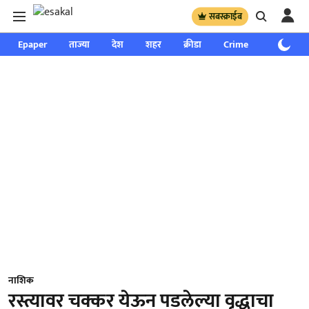
सबस्क्राईब
Epaper
ताज्या
देश
शहर
क्रीडा
Crime
साप्ताहिक
नाशिक
रस्त्यावर चक्कर येऊन पडलेल्या वृद्धाचा