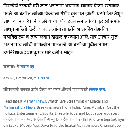
निमखेडी रस्त्याने घरी जात असताना अचानक चक्कर येऊन रस्त्यावर
पडले. या घटनेत त्यांच्या डोक्याला गंभीर दुखापत झाली. घटनेनंतर तेथून
जाणाऱ्या नागरिकांनी गजरे यांच्या मोबाईलवरून त्यांच्या मुलाशी संपर्क
साधून माहिती दिली. यानंतर त्यांना तातडीने शासकीय वैद्यकीय
महाविद्यालय व रुग्णालयात दाखल करण्यात आले. मात्र उपचार सुरू
असतानाच त्यांची प्राणज्योत मालवली. या घटनेचा पुढील तपास
उपनिरीक्षक श्यामकुमार मोरे करीत आहेत.
सकाळ+ चे
सदस्य व्हा
ब्रेक घ्या, डोकं चालवा,
कोडे सोडवा
!
शॉपिंगसाठी 'सकाळ प्राईम डील्स'च्या भन्नाट ऑफर्स पाहण्यासाठी
क्लिक करा
.
Read latest
Marathi news
, Watch Live Streaming on Esakal and
Maharashtra News
. Breaking news from India, Pune, Mumbai. Get the
Politics, Entertainment, Sports, Lifestyle, Jobs, and Education updates,
मराठी ताज्या बातम्या, मराठी ब्रेकिंग न्यूज, मराठी ताज्या घडामोडी. And Live taja batmya
on Esakal Mobile App. Download the Esakal Marathi news Channel app