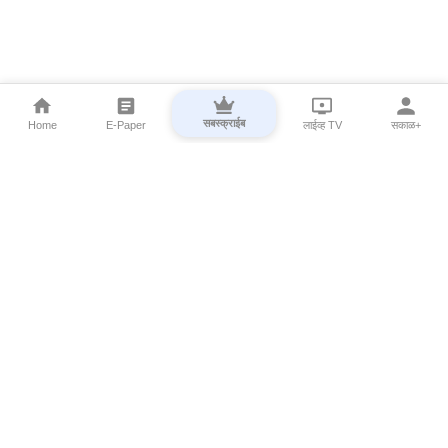
सबस्क्राईब
Home
E-Paper
लाईव्ह TV
सकाळ+
⌄
Marathi News
⌄
About Esakal
⌄
Digital Products