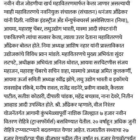
नवीन वीज जोडणीचा खर्च महावितरणमार्फत केला जाणार असल्याची
ग्वाही महावितरणचे नवनियुक्त संचालक (संचालन) धनंजय औंढेकर
यांनी दिली. नाशिक इंडस्ट्रीज अँड मॅन्युफॅक्चरर्स असोसिएशन (निमा),
आयमा, महाराष्ट्र चेंबर, लघुउद्योग भारती, मास्मा आदी संघटनांनी
एकत्रितपणे त्यांचा सत्कार केला, त्याला उत्तर देताना महावितरणचे
औंढेकर बोलत होते. निमा अध्यक्ष आशिष नहार यांनी प्रास्ताविकात
उद्योजकांचे विविध प्रश्‍न मांडले. महावितरणचे मुख्य अभियंता सुंदर
लटपटे, अधीक्षक अभियंता अनिल थोरात, आयमा सरचिटणीस संजय
महाजन, महाराष्ट्र चेंबरचे सचिन शहा, मास्माचे अध्यक्ष अमित कुलकर्णी,
आयमा ऊर्जा समिती अध्यक्ष रवींद्र झोपे, लघु उद्योग भारती व इकॉमचे
रावसाहेब रकिबे, मनीष रावल, राजेंद्र वडनेरे, प्रवीण वाबळे, कैलास
पाटील, सतीश कोठारी, दीपाली चांडक, महेंद्र बच्छाव, नाना देवरे, नितीन
आव्हाड आदी उपस्थित होते. श्री. औंढेकर म्हणाले, वीज निरंतर
योजनेंतर्गत आगामी कुंभमेळ्यापूर्वी नाशिक जिल्ह्यात ७ हजार नवीन
वितरण रोहित्रे (ट्रान्सफॉर्मर्स) बसविण्यात येतील. २० वर्षांहून अधिक जुनी
रोहित्रे टप्प्याटप्प्याने बदलण्यात येणार आहेत. राज्यातील सध्याचा २७
हजार मेगावॉटचा पीक वीजभार पुढील तीन वर्षांत १६ हजार मेगावॉटपर्यंत