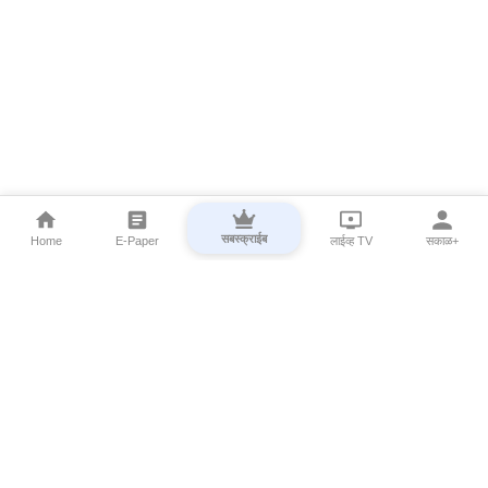
सबस्क्राईब
Home
E-Paper
लाईव्ह TV
सकाळ+
⌄
Marathi News