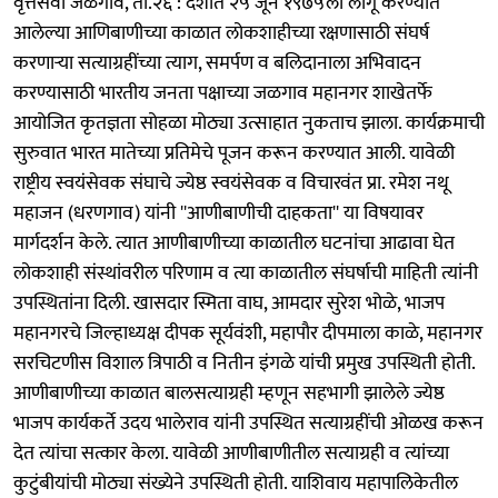
वृत्तसेवा जळगाव, ता.२६ : देशात २५ जून १९७५ला लागू करण्यात
आलेल्या आणिबाणीच्या काळात लोकशाहीच्या रक्षणासाठी संघर्ष
करणाऱ्या सत्याग्रहींच्या त्याग, समर्पण व बलिदानाला अभिवादन
करण्यासाठी भारतीय जनता पक्षाच्या जळगाव महानगर शाखेतर्फे
आयोजित कृतज्ञता सोहळा मोठ्या उत्साहात नुकताच झाला. कार्यक्रमाची
सुरुवात भारत मातेच्या प्रतिमेचे पूजन करून करण्यात आली. यावेळी
राष्ट्रीय स्वयंसेवक संघाचे ज्येष्ठ स्वयंसेवक व विचारवंत प्रा. रमेश नथू
महाजन (धरणगाव) यांनी ''आणीबाणीची दाहकता'' या विषयावर
मार्गदर्शन केले. त्यात आणीबाणीच्या काळातील घटनांचा आढावा घेत
लोकशाही संस्थांवरील परिणाम व त्या काळातील संघर्षाची माहिती त्यांनी
उपस्थितांना दिली. खासदार स्मिता वाघ, आमदार सुरेश भोळे, भाजप
महानगरचे जिल्हाध्यक्ष दीपक सूर्यवंशी, महापौर दीपमाला काळे, महानगर
सरचिटणीस विशाल त्रिपाठी व नितीन इंगळे यांची प्रमुख उपस्थिती होती.
आणीबाणीच्या काळात बालसत्याग्रही म्हणून सहभागी झालेले ज्येष्ठ
भाजप कार्यकर्ते उदय भालेराव यांनी उपस्थित सत्याग्रहींची ओळख करून
देत त्यांचा सत्कार केला. यावेळी आणीबाणीतील सत्याग्रही व त्यांच्या
कुटुंबीयांची मोठ्या संख्येने उपस्थिती होती. याशिवाय महापालिकेतील