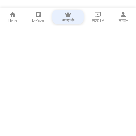
सबस्क्राईब
Home
E-Paper
लाईव्ह TV
सकाळ+
⌄
Marathi News
⌄
About Esakal
⌄
Digital Products
⌄
Sakal Programs