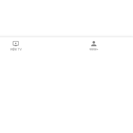
लाईव्ह TV
सकाळ+
l Programs
Print Products