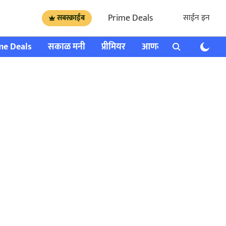
Prime Deals
साईन इन
सबस्क्राईब
me Deals
सकाळ मनी
प्रीमियर
आणखी
राशी भविष्य