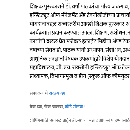
शिक्षक पुरस्काराने डॉ. वर्षा पाठकांचा गौरव जळगा
इन्स्टिट्यूट ऑफ मॅनेजमेंट अँड टेक्नॉलॉजीच्या प्राचार्य
योगदानाबद्दल राज्यस्तरीय आदर्श शिक्षक पुरस्कार २
कार्यक्रमात प्रदान करण्यात आला. शिक्षण, संशोधन, नवो
कार्याची दखल घेत ग्लोबल इलाईट मिडीया ॲण्ड टेक संस
वर्षांच्या सेवेत डॉ. पाठक यांनी अध्यापन, संशोधन, अभ्यास
आधुनिक तंत्रज्ञानविषयक उपक्रमांद्वारे विशेष योगदान द
महाविद्यालय, जी. एच. रायसोनी इन्स्टिट्यूट ऑफ टेक्न
प्राध्यापक, विभागप्रमुख व डीन (स्कूल ऑफ कॉम्प्य
सकाळ+ चे
सदस्य व्हा
ब्रेक घ्या, डोकं चालवा,
कोडे सोडवा
!
शॉपिंगसाठी 'सकाळ प्राईम डील्स'च्या भन्नाट ऑफर्स पाहण्यासा