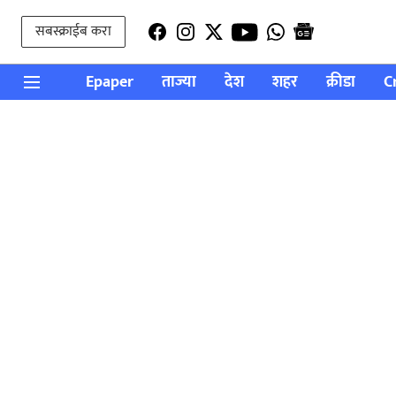
सबस्क्राईब करा
Epaper
ताज्या
देश
शहर
क्रीडा
C