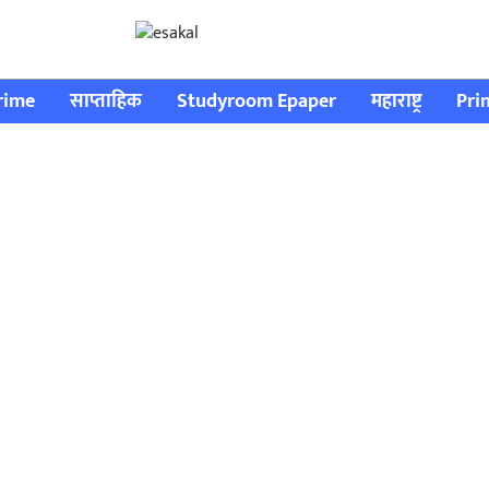
rime
साप्ताहिक
Studyroom Epaper
महाराष्ट्र
Pri