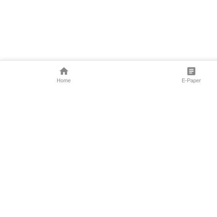
Home
E-Paper
Follow Us
Marathi News