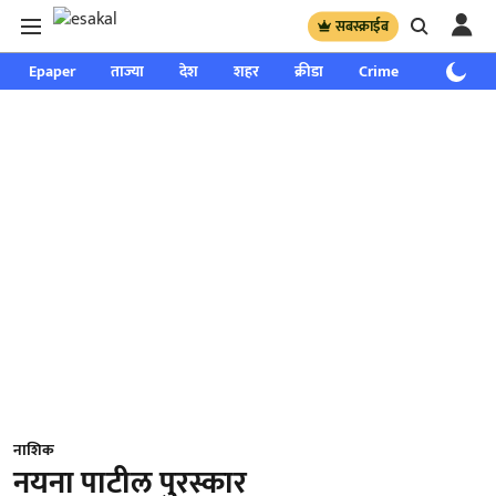
सबस्क्राईब
Epaper
ताज्या
देश
शहर
क्रीडा
Crime
साप्ताहिक
नाशिक
नयना पाटील पुरस्कार