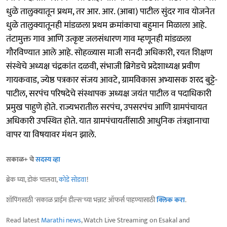
धुळे तालुक्यातून प्रथम, तर आर. आर. (आबा) पाटील सुंदर गाव योजनेत
धुळे तालुक्यातूनही मांडळला प्रथम क्रमांकाचा बहुमान मिळाला आहे.
तंटामुक्त गाव आणि उत्कृष्ट जलसंधारण गाव म्हणूनही मांडळला
गौरविण्यात आले आहे. सोहळ्यास माजी सनदी अधिकारी, रयत शिक्षण
संस्थेचे अध्यक्ष चंद्रकांत दळवी, संभाजी ब्रिगेडचे प्रदेशाध्यक्ष प्रवीण
गायकवाड, ज्येष्ठ पत्रकार संजय आवटे, ग्रामविकास अभ्यासक शरद बुट्टे-
पाटील, सरपंच परिषदेचे संस्थापक अध्यक्ष जयंत पाटील व पदाधिकारी
प्रमुख पाहुणे होते. राज्यभरातील सरपंच, उपसरपंच आणि ग्रामपंचायत
अधिकारी उपस्थित होते. यात ग्रामपंचायतींसाठी आधुनिक तंत्रज्ञानाचा
वापर या विषयावर मंथन झाले.
सकाळ+ चे
सदस्य व्हा
ब्रेक घ्या, डोकं चालवा,
कोडे सोडवा
!
शॉपिंगसाठी 'सकाळ प्राईम डील्स'च्या भन्नाट ऑफर्स पाहण्यासाठी
क्लिक करा
.
Read latest
Marathi news
, Watch Live Streaming on Esakal and