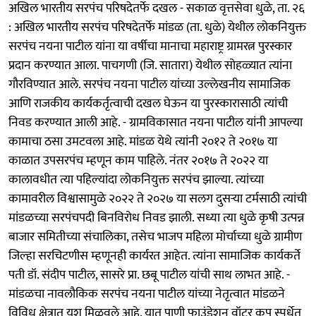
अखिल भारतीय सरपंच परिषदेतर्फे दखल - सकाळ वृत्तसेवा धुळे, ता. २६
: अखिल भारतीय सरपंच परिषदेतर्फे मांडळ (ता. धुळे) येथील लोकनियुक्त
सरपंच नयना पाटील यांना या वर्षीचा मानाचा महाराष्ट्र ग्रामरत्न पुरस्कार
प्रदान करण्यात आला. पाचगणी (जि. सातारा) येथील सोहळ्यात त्यांना
गौरविण्यात आले. सरपंच नयना पाटील यांच्या उल्लेखनीय सामाजिक
आणि राजकीय कार्यकर्तृत्वाची दखल घेऊन या पुरस्कारासाठी त्यांची
निवड करण्यात आली आहे. - ग्रामविकासात नयना पाटील यांनी आपल्या
कामाचा ठसा उमटवला आहे. मांडळ येथे त्यांनी २०१२ ते २०१७ या
काळात उपसरपंच म्हणून काम पाहिले. नंतर २०१७ ते २०२२ या
कालावधीत त्या पहिल्यांदा लोकनियुक्त सरपंच झाल्या. त्यांच्या
कामावरील विश्वासामुळे २०२२ ते २०२७ या सलग दुसऱ्या टर्मसाठी त्यांची
मांडळच्या सरपंचपदी बिनविरोध निवड झाली. सध्या त्या धुळे कृषी उत्पन्न
बाजार समितीच्या संचालिका, तसेच भाजप महिला मोर्चाच्या धुळे ग्रामीण
जिल्हा सरचिटणीस म्हणूनही कार्यरत आहेत. त्यांना सामाजिक कार्यकर्ते
पती डॉ. संदीप पाटील, सासरे प्रा. छबू पाटील यांची साथ लाभत आहे. -
मांडळचा नावलौकिक सरपंच नयना पाटील यांच्या नेतृत्वात मांडळने
विविध क्षेत्रात यश मिळवले आहे. यात पाणी फाउंडेशन वॉटर कप स्पर्धेत