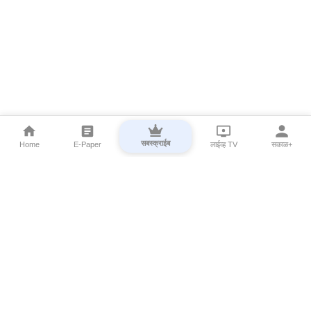
सबस्क्राईब
Home
E-Paper
लाईव्ह TV
सकाळ+
⌄
Marathi News
⌄
About Esakal