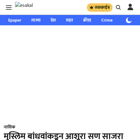
सबस्क्राईब
Epaper
ताज्या
देश
शहर
क्रीडा
Crime
साप्ताहिक
नाशिक
मुस्लिम बांधवांकडून आशूरा सण साजरा