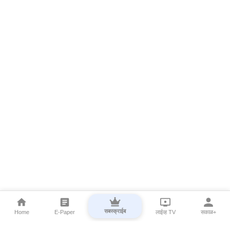
सबस्क्राईब
Home
E-Paper
लाईव्ह TV
सकाळ+