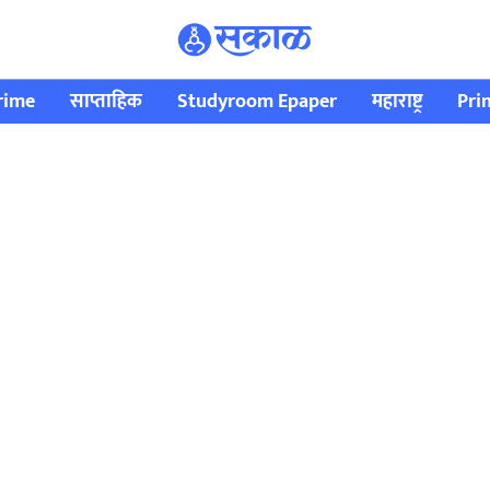
rime
साप्ताहिक
Studyroom Epaper
महाराष्ट्र
Pri