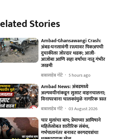
elated Stories
Ambad-Ghansawangi Crash:
अंबड-घनसावंगी रस्त्यावर पिकअपची
दुचाकीला जोरदार धडक; आजी-
आजोबा आणि सहा वर्षांचा नातू गंभीर
जखमी
बाबासाहेब गोंटे
5 hours ago
Ambad News: अंबडमध्ये
अल्पवयीनांकडून सुसाट वाहनचालना;
विनापरवाना चालकांमुळे नागरिक त्रस्त
बाबासाहेब गोंटे
03 August 2026
चार मुलांचा बाप; प्रेमाच्या आमिषाने
महिलेसोबत शारीरिक संबंध,
गर्भपातानंतर बनावट कागदपत्रांचा
धक्कादायक खेळ