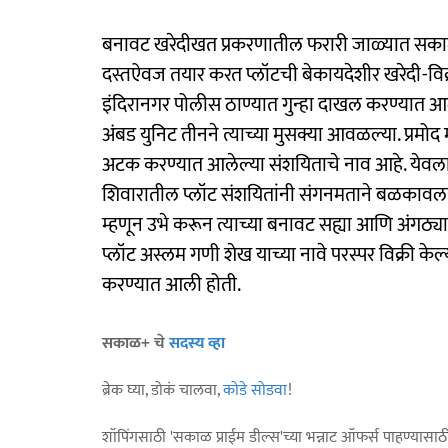
बनावट खरेदीखत प्रकरणातील फरारी जाळ्यात सकाळ व
दस्तऐवज तयार करत प्लॉटची बेकायदेशीर खरेदी-विक्
इंदिरानगर पोलीस ठाण्यात गुन्हा दाखल करण्यात आला
अंबड युनिट तीनने त्याच्या मुसक्या आवळल्या. प्रमो
अटक करण्यात आलेल्या संशयिताचे नाव आहे. येवला 
शिवारातील प्लॉट संशयितांनी संगनमताने बळकावला ह
म्हणून उभे करून त्याच्या बनावट सह्या आणि अंगठ्य
प्लॉट अस्लम गणी शेख याच्या नावे परस्पर विक्री क
करण्यात आली होती.
सकाळ+ चे
सदस्य व्हा
ब्रेक घ्या, डोकं चालवा,
कोडे सोडवा
!
शॉपिंगसाठी 'सकाळ प्राईम डील्स'च्या भन्नाट ऑफर्स पाहण्यासा