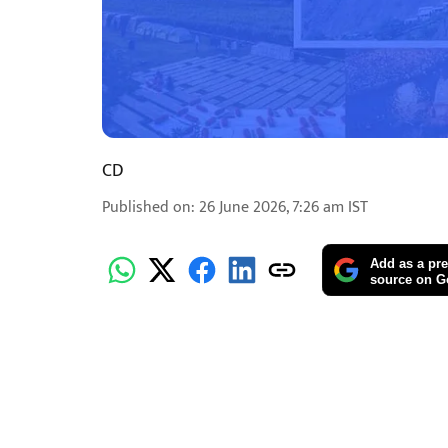
CD
Published on
:
26 June 2026, 7:26 am
IST
Add as a pre
source on G