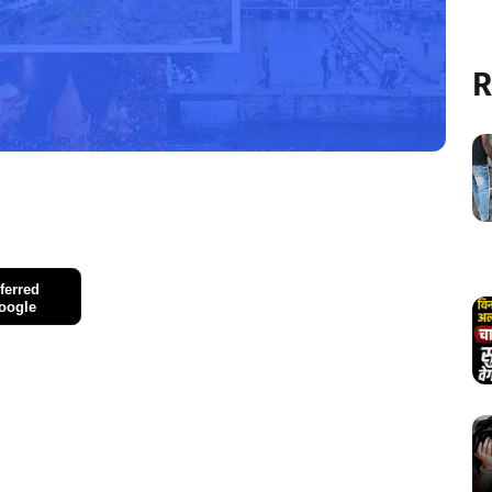
R
ferred
oogle