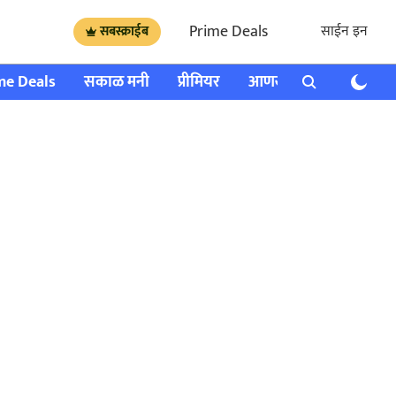
Prime Deals
साईन इन
सबस्क्राईब
me Deals
सकाळ मनी
प्रीमियर
आणखी
राशी भविष्य