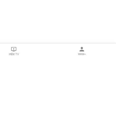
लाईव्ह TV
सकाळ+