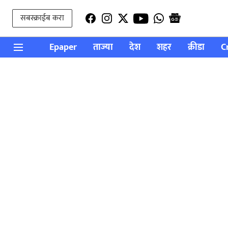
सबस्क्राईब करा
Epaper
ताज्या
देश
शहर
क्रीडा
C