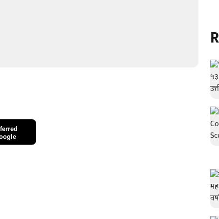
R
ferred
oogle