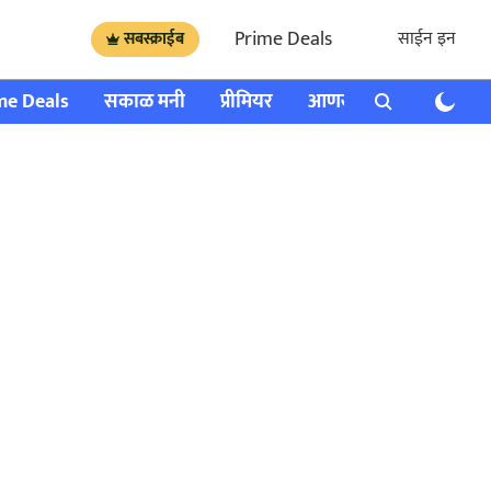
Prime Deals
साईन इन
सबस्क्राईब
me Deals
सकाळ मनी
प्रीमियर
आणखी
राशी भविष्य