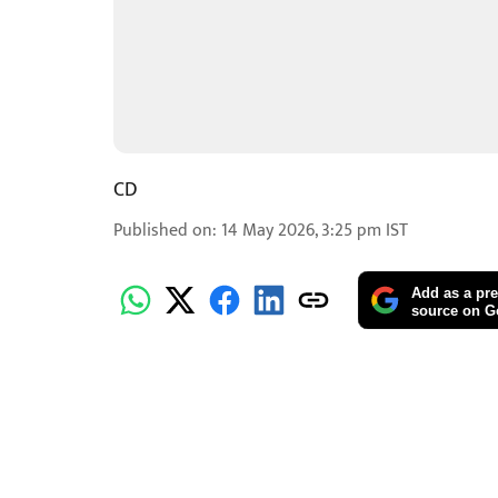
CD
Published on
:
14 May 2026, 3:25 pm
IST
Add as a pre
source on G