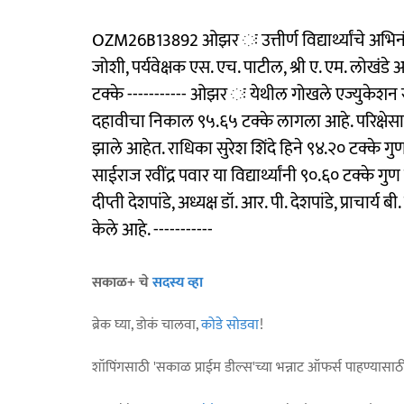
OZM26B13892 ओझर ः उत्तीर्ण विद्यार्थ्यांचे अभिनंद
जोशी, पर्यवेक्षक एस. एच. पाटील, श्री ए. एम. लोखं
टक्के ----------- ओझर ः येथील गोखले एज्युकेशन
दहावीचा निकाल ९५.६५ टक्के लागला आहे. परिक्षेसाठी एक
झाले आहेत. राधिका सुरेश शिंदे हिने ९४.२० टक्के ग
साईराज रवींद्र पवार या विद्यार्थ्यांनी ९०.६० टक्के गु
दीप्ती देशपांडे, अध्यक्ष डॉ. आर. पी. देशपांडे, प्राचा
केले आहे. -----------
सकाळ+ चे
सदस्य व्हा
ब्रेक घ्या, डोकं चालवा,
कोडे सोडवा
!
शॉपिंगसाठी 'सकाळ प्राईम डील्स'च्या भन्नाट ऑफर्स पाहण्यासा