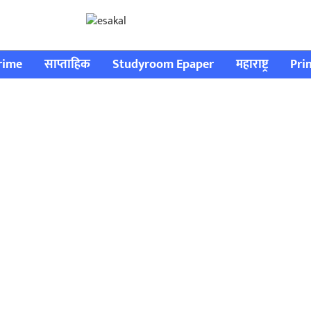
rime
साप्ताहिक
Studyroom Epaper
महाराष्ट्र
Pri