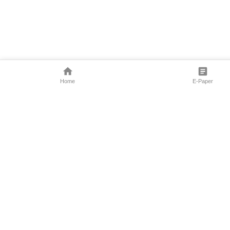
Home
E-Paper
Follow Us
Marathi News