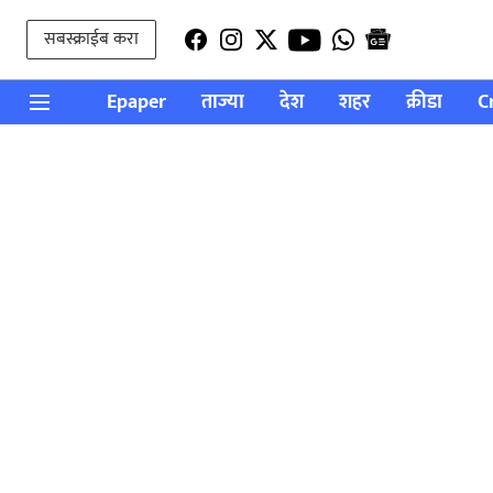
सबस्क्राईब करा
Epaper
ताज्या
देश
शहर
क्रीडा
C