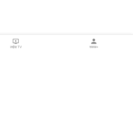
लाईव्ह TV
सकाळ+
l Programs
Print Products