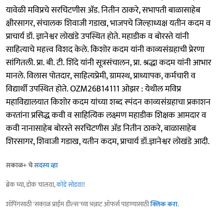
यावेळी मविप्रचे सरचिटणीस ॲड. नितीन ठाकरे, सभापती बाळासाहेब
क्षीरसागर, संचालक शिवाजी गडाख, भाजपचे जिल्हाध्यक्ष यतीन कदम व
प्राचार्य डॉ. ज्ञानेश्वर लोखंडे उपस्थित होते. महाडीक व बोरस्ते यांनी
साहित्याचे महत्त्व विशद केले. किशोर कदम यांनी काव्यसंग्रहाची प्रेरणा
सांगितली. प्रा. बी. टी. शिंदे यांनी सूत्रसंचालन, प्रा. श्रद्धा कदम यांनी आभार
मानले. विलास पोतदार, साहित्यप्रेमी, ग्रामस्थ, प्राध्यापक, कर्मचारी व
विद्यार्थी उपस्थित होते. OZM26B14111 ओझर : येथील मविप्र
महाविद्यालयात किशोर कदम यांच्या शब्द स्पंदन काव्यसंग्रहाचा प्रकाशन
करतांना प्रसिद्ध कवी व साहित्यिक लक्ष्मण महाडीक शिक्षक आमदार व
कवी नानासाहेब बोरस्ते सरचिटणीस ॲड नितीन ठाकरे, बाळासाहेब
शिरसागर, शिवाजी गडाख, यतीन कदम, प्राचार्य डॉ.ज्ञानेश्वर लोखंडे आदी.
सकाळ+ चे
सदस्य व्हा
ब्रेक घ्या, डोकं चालवा,
कोडे सोडवा
!
शॉपिंगसाठी 'सकाळ प्राईम डील्स'च्या भन्नाट ऑफर्स पाहण्यासाठी
क्लिक करा
.