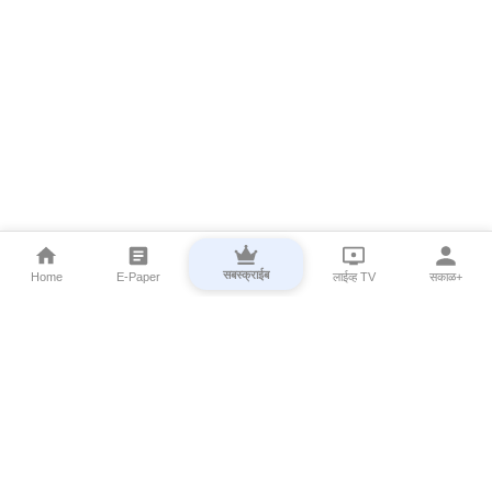
सबस्क्राईब
Home
E-Paper
लाईव्ह TV
सकाळ+
⌄
Marathi News