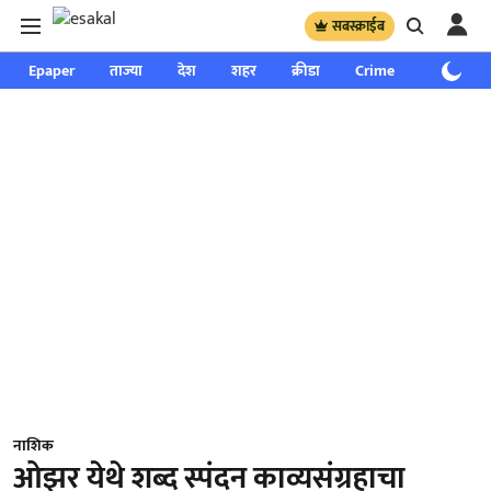
सबस्क्राईब
Epaper
ताज्या
देश
शहर
क्रीडा
Crime
साप्ताहिक
नाशिक
ओझर येथे शब्द स्पंदन काव्यसंग्रहाचा