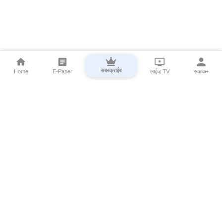
सबस्क्राईब
Home
E-Paper
लाईव्ह TV
सकाळ+
⌄
Marathi News
⌄
About Esakal
⌄
Digital Products