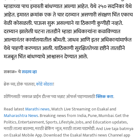
म्हाडाच्या पाच इमारती बांधण्यात आल्या आहेत. येथे २५० सदनिका येथे
आहेत. इमारत क्रमांक एक ते चार दरम्यान असणारी संरक्षण भिंत एकाच
वेळी कोसळली. पाऊस सुरू असल्याने या ठिकाणी कुणीही नव्हते.
दरम्यान झालेली घटना तातडीने म्हाडा अधिकाऱ्यांना कळविण्यात
आल्यानंतर कार्यालयातील श्रीमती. जाधव आणि इतर अधिकाऱ्यांमार्फत
येथे पाहणी करण्यात आली. याठिकाणी सुरक्षिततेच्या दृष्टीने तातडीने
मजबूत भिंत बांधण्याचे आश्वासन देण्यात आले.
सकाळ+ चे
सदस्य व्हा
ब्रेक घ्या, डोकं चालवा,
कोडे सोडवा
!
शॉपिंगसाठी 'सकाळ प्राईम डील्स'च्या भन्नाट ऑफर्स पाहण्यासाठी
क्लिक करा
.
Read latest
Marathi news
, Watch Live Streaming on Esakal and
Maharashtra News
. Breaking news from India, Pune, Mumbai. Get the
Politics, Entertainment, Sports, Lifestyle, Jobs, and Education updates,
मराठी ताज्या बातम्या, मराठी ब्रेकिंग न्यूज, मराठी ताज्या घडामोडी. And Live taja batmya
on Esakal Mobile App. Download the Esakal Marathi news Channel app