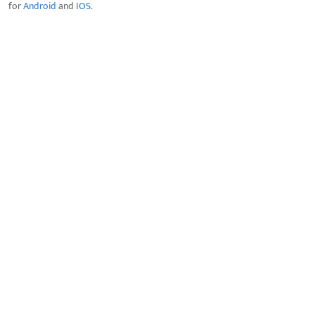
for
Android
and
IOS
.