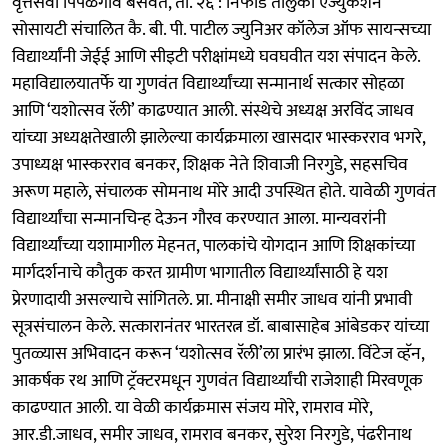
वृत्तसेवा पिंपळगाव बसवंत, ता. २६ : निफाड तालुका एज्युकेशन
सोसायटी संचालित कै. बी. पी. पाटील ज्युनिअर कॉलेज ऑफ सायन्सच्या
विद्यार्थ्यांनी जेईई आणि सीइटी परीक्षांमध्ये घवघवीत यश संपादन केले.
महाविद्यालयातर्फे या गुणवंत विद्यार्थ्यांच्या सन्मानार्थ सत्कार सोहळा
आणि ‘यशोत्सव रॅली’ काढण्यात आली. संस्थेचे अध्यक्ष अरविंद जाधव
यांच्या अध्यक्षतेखाली झालेल्या कार्यक्रमाला खासदार भास्करराव भगरे,
उपाध्यक्ष भास्करराव बनकर, शिक्षक नेते शिवाजी निरगुडे, सहसचिव
अरूण महाले, संचालक सोमनाथ मोरे आदी उपस्थित होते. यावेळी गुणवंत
विद्यार्थ्यांचा सन्मानचिन्ह देऊन गौरव करण्यात आला. मान्यवरांनी
विद्यार्थ्यांच्या यशामागील मेहनत, पालकांचे योगदान आणि शिक्षकांच्या
मार्गदर्शनाचे कौतुक करत ग्रामीण भागातील विद्यार्थ्यांसाठी हे यश
प्रेरणादायी असल्याचे सांगितले. प्रा. मीनाक्षी समीर जाधव यांनी प्रभावी
सूत्रसंचालन केले. सत्कारानंतर भारतरत्न डॉ. बाबासाहेब आंबेडकर यांच्या
पुतळ्यास अभिवादन करून ‘यशोत्सव रॅली’ला प्रारंभ झाला. विंटेज व्हॅन,
आकर्षक रथ आणि ट्रॅक्टरमधून गुणवंत विद्यार्थ्यांची राजेशाही मिरवणूक
काढण्यात आली. या वेळी कार्यक्रमास संजय मोरे, रामराव मोरे,
आर.डी.जाधव, समीर जाधव, रामराव बनकर, सुरेश निरगुडे, पंढरीनाथ