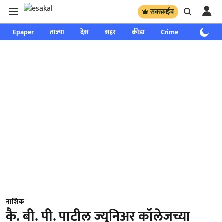
सबस्क्राईब
Epaper
ताज्या
देश
शहर
क्रीडा
Crime
साप्ताहिक
नाशिक
कै. बी. पी. पाटील ज्युनिअर कॉलेजच्या