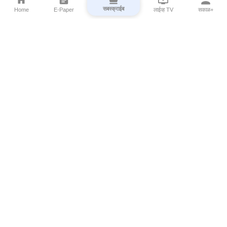
सबस्क्राईब
Home
E-Paper
लाईव्ह TV
सकाळ+
⌄
Marathi News
⌄
About Esakal
⌄
Digital Products
⌄
Sakal Programs
⌄
Print Products