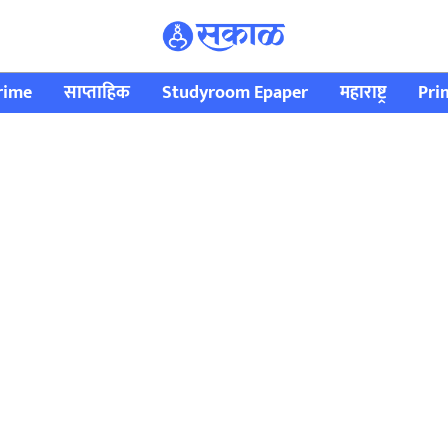
rime
साप्ताहिक
Studyroom Epaper
महाराष्ट्र
Pri