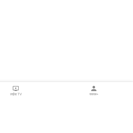
लाईव्ह TV
सकाळ+