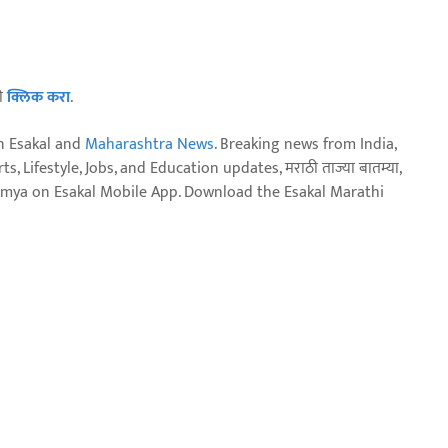
ठी
क्लिक करा
.
n Esakal and
Maharashtra News
. Breaking news from India,
, Lifestyle, Jobs, and Education updates, मराठी ताज्या बातम्या,
aja batmya on Esakal Mobile App. Download the Esakal Marathi