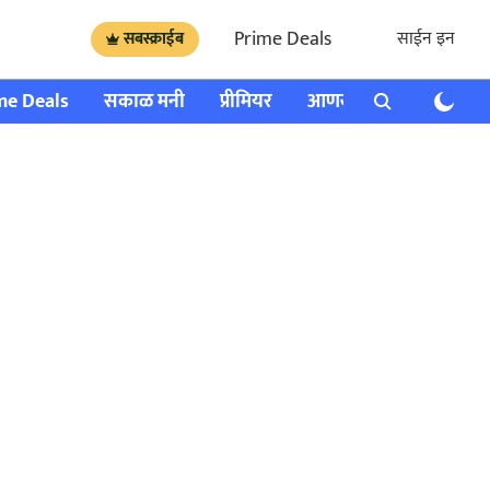
Prime Deals
साईन इन
सबस्क्राईब
me Deals
सकाळ मनी
प्रीमियर
आणखी
राशी भविष्य