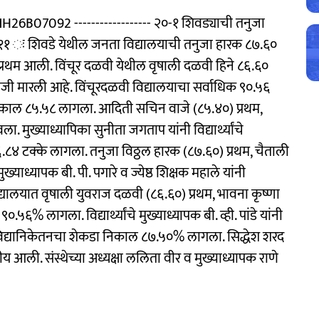
B07092 ------------------ २०-१ शिवड्याची तनुजा
ुर्ली, ता.११ ः शिवडे येथील जनता विद्यालयाची तनुजा हारक ८७.६०
्रात प्रथम आली. विंचूर दळवी येथील वृषाली दळवी हिने ८६.६०
ाजी मारली आहे. विंचूरदळवी विद्यालयाचा सर्वाधिक ९०.५६
निकाल ८५.५८ लागला. आदिती सचिन वाजे (८५.४०) प्रथम,
ा. मुख्याध्यापिका सुनीता जगताप यांनी विद्यार्थ्यांचे
८४ टक्के लागला. तनुजा विठ्ठल हारक (८७.६०) प्रथम, चैताली
ख्याध्यापक बी. पी. पगारे व ज्येष्ठ शिक्षक महाले यांनी
विद्यालयात वृषाली युवराज दळवी (८६.६०) प्रथम, भावना कृष्णा
% लागला. विद्यार्थ्यांचे मुख्याध्यापक बी. व्ही. पांडे यांनी
थ विद्यानिकेतनचा शेकडा निकाल ८७.५०% लागला. सिद्धेश शरद
ीय आली. संस्थेच्या अध्यक्षा ललिता वीर व मुख्याध्यापक राणे