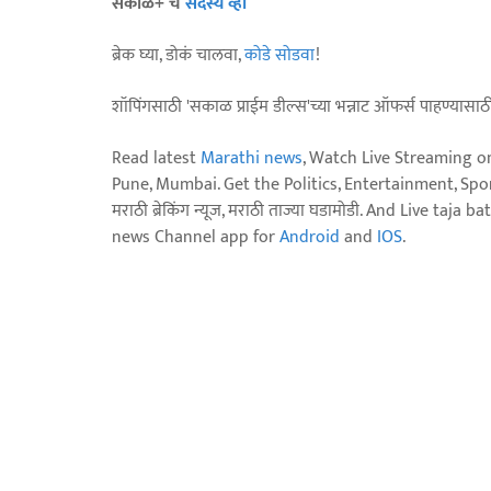
सकाळ+ चे
सदस्य व्हा
ब्रेक घ्या, डोकं चालवा,
कोडे सोडवा
!
शॉपिंगसाठी 'सकाळ प्राईम डील्स'च्या भन्नाट ऑफर्स पाहण्यासा
Read latest
Marathi news
, Watch Live Streaming o
Pune, Mumbai. Get the Politics, Entertainment, Sports
मराठी ब्रेकिंग न्यूज, मराठी ताज्या घडामोडी. And Live t
news Channel app for
Android
and
IOS
.