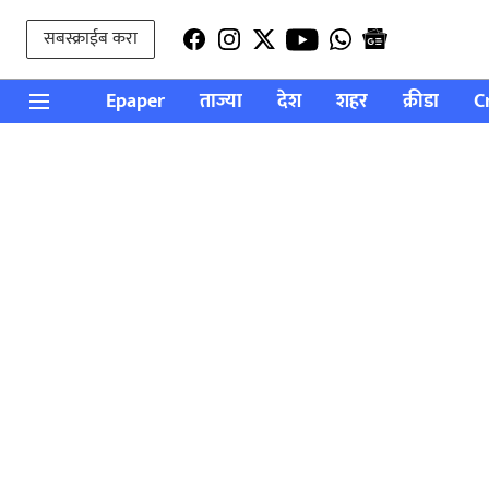
सबस्क्राईब करा
Epaper
ताज्या
देश
शहर
क्रीडा
C